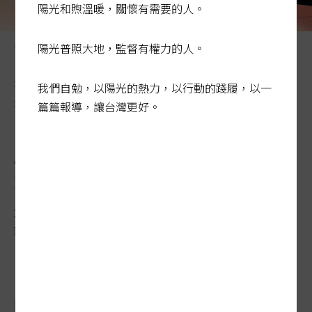
陽光和煦溫暖，關懷有需要的人。
一一一年七月起國健署將「低劑量電腦斷層」（ＬＤＣ
陽光普照大地，監督有權力的人。
Ｔ）肺癌篩檢納入公費篩檢項目，連帶推升自費篩檢市
場，也大幅增加國人檢出肺結節機率。圖為肺部篩檢影像
我們自勉，以陽光的熱力，以行動的踐履，以一
示意圖。記者葉信菉／攝影
篇篇報導，讓台灣更好。
肺癌篩檢對象納家族史 憂漣
漪效應
2026-03-17 00:16:19
聯合報 / 記者陳雨鑫、廖靜清／專題報導
國健署
於一一一年將
肺癌
納入第五癌篩檢，