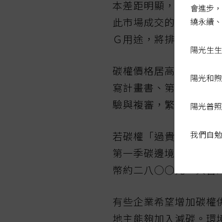
本差距明顯，企業若善
會進步，
此市場成交的碳權專案
繞永續、
Ｇ用途，將排碳成本轉
陽光生生
碳權價格居高不下，專
陽光和煦
寫計畫書、第三方驗證
驗與複審，繁複且時間
陽光普照
我們自勉
若碳權「過貴」，某種
第一季碳邊境調整機制
幣約二八○○元，與台
有些企業希望增加碳權
地主能夠加入減碳。環