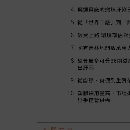
興達電廠的燃煤汙染已
從「世界工廠」到「
碳費上路 環境部估
國有造林地開放承租
碳費最多可分36期
出紓困
從廚餘、糞便到生質
塑膠袋用量高，市場
出手控管供需
相關文章