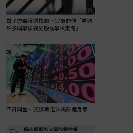
電子煙毒滲透校園⋯17歲的他「看過
許多同學像喪屍般在學校走路」
四貸同堂…買股潮 泡沫風險賭身家