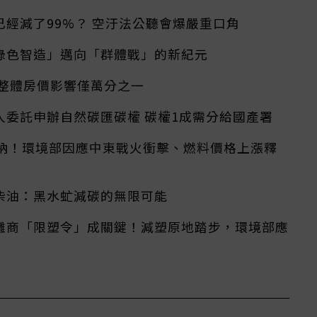
經減了99%？ 空汙法公聽會爆嚴重口角
綠色智造」邁向「群體戰」的新紀元
對整體房價影響僅萬分之一
人委託申辦自然碳匯碳權 碳權1成需分給國產署
繳納！環境部因應中東戰火衝擊、燃料價格上漲釋
柴油：黑水虻減碳的無限可能
攤商「限塑令」成關鍵！減塑原地踏步，環境部應