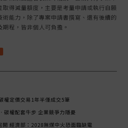
並取得減量額度，主要是考量申請或執行自願
技術能力，除了專案申請書撰寫、還有後續的
及期程，皆非個人可負擔。
權
碳權定價交易1年半僅成交5筆
 碳權配套牛步 企業競爭力隱憂
開 經濟部：2028無煤中火恐面臨缺電