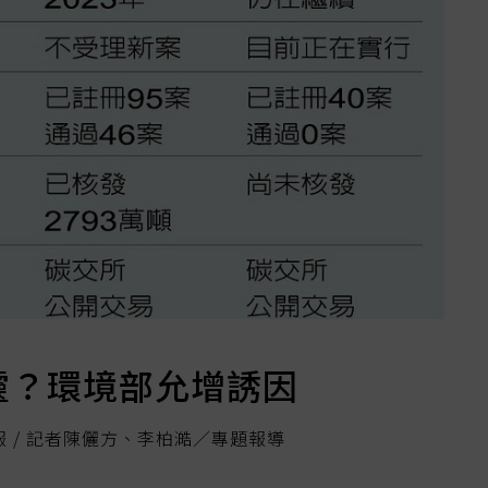
靈？環境部允增誘因
報 / 記者陳儷方、李柏澔／專題報導