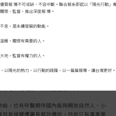
用各類優惠措施，實際負擔碳費還會更低，因
優質報 導不可或缺、不容中斷。聯合報系即起以「陽光行動」
幾乎不會用來抵換碳費；反而較可能用於ＥＳ
關懷、監督，推出深度報 導。
化為企業資產，強化社會責任與企業形象。
不息，是永續發展的動能。
家認為是反映開發成本。碳權從專案設計、撰
溫暖，關懷有需要的人。
，到送環境部審查與註冊，執行後還須再經查
冗長，各環節皆墊高成本，使價格難降。
大地，監督有權力的人。
，以陽光的熱力，以行動的踐履，以一篇篇報導，讓台灣更好。
程度上是因為碳費偏低。以歐盟四月公布今年
憑證價格每噸七十五點三六歐元計算，折合台
灣碳權價格相比，其實差距已不大。
供給，也有呼聲期待國內能夠開放自然人、小
境部氣候變遷署長蔡玲儀說，目前只有事業單