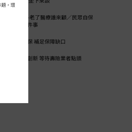
爭議 醫保坐下來談
專題，環
陽光行動-老了醫療誰來顧／民眾自保
先做好三件事
第二層健保 補足保障缺口
公私協力創新 等待壽險業者點頭