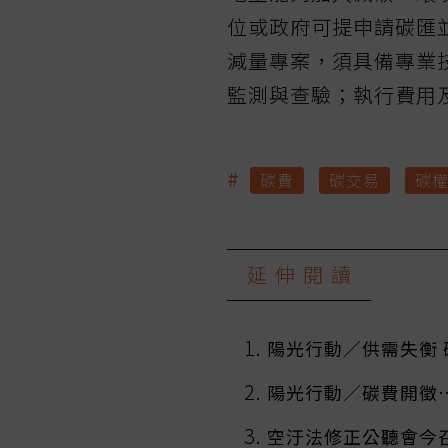
位或政府可提申請碳匯
減量專案，須具備專業
監測與查驗；執行費用
#
碳費
碳交易
碳
延伸閱讀
陽光行動／供需失衡 
陽光行動／碳費開徵…
空汙法修正公聽會今召