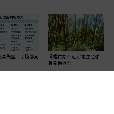
交易失靈？環境部允
碳權供給不足 小地主也想
種樹換碳匯