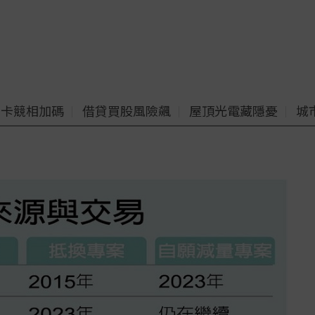
老卡競相加碼
借貸買股風險飆
屋頂光電藏隱憂
城