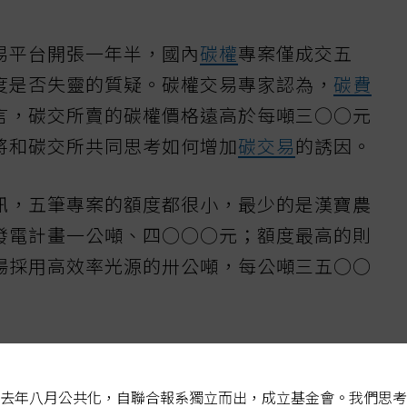
易平台開張一年半，國內
碳權
專案僅成交五
度是否失靈的質疑。碳權交易專家認為，
碳費
言，碳交所賣的碳權價格遠高於每噸三○○元
將和碳交所共同思考如何增加
碳交易
的誘因。
訊，五筆專案的額度都很小，最少的是漢寶農
發電計畫一公噸、四○○○元；額度最高的則
場採用高效率光源的卅公噸，每公噸三五○○
使未適用優惠折扣，單價也不高，一公噸僅三
案動輒每公噸三○○○至四○○○元相比，成
去年八月公共化，自聯合報系獨立而出，成立基金會。我們思考