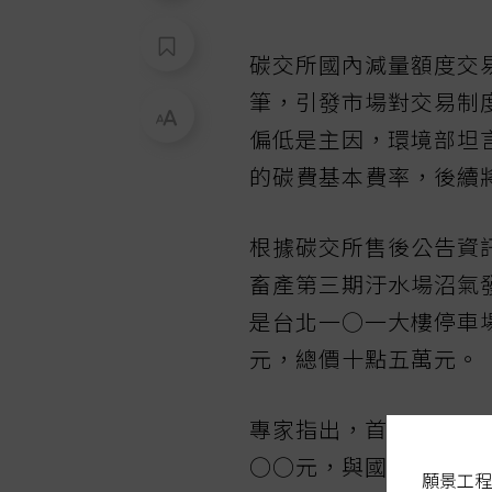
碳交所國內減量額度交
筆，引發市場對交易制
偏低是主因，環境部坦
的碳費基本費率，後續
根據碳交所售後公告資
畜產第三期汙水場沼氣
是台北一○一大樓停車
元，總價十點五萬元。
專家指出，首年碳費即
○○元，與國內碳權專
願景工程