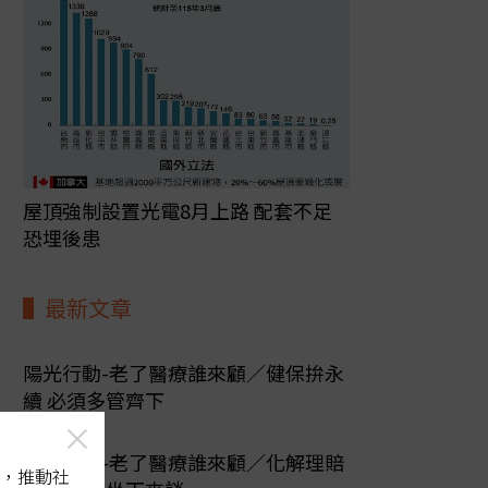
屋頂強制設置光電8月上路 配套不足
恐埋後患
最新文章
陽光行動-老了醫療誰來顧／健保拚永
續 必須多管齊下
陽光行動-老了醫療誰來顧／化解理賠
，推動社