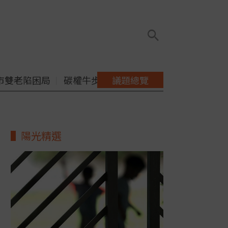
市雙老陷困局
碳權牛步缺配套
議題總覽
陽光精選