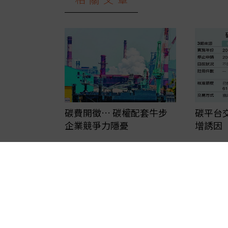
碳費開徵… 碳權配套牛步
碳平台
企業競爭力隱憂
增誘因