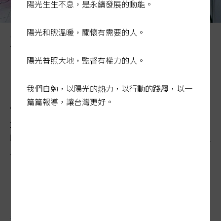
陽光生生不息，是永續發展的動能。
陽光和煦溫暖，關懷有需要的人。
人老、屋老的「城市雙老」情況加劇，但超高齡社會老舊
公寓囚居老人的解方，還沒準備好。記者潘俊宏／攝影
陽光普照大地，監督有權力的人。
陽光行動／人老屋老…雙老加
我們自勉，以陽光的熱力，以行動的踐履，以一
劇 都市囚居難解
篇篇報導，讓台灣更好。
2026-05-26 00:07:57
聯合報 / 記者林麗玉、張策、林佳彣、洪子凱、邱書昱
／專題報導
台灣去年老年人口占比突破兩成，正式邁入
超高齡社會
，可以預見往後你我身邊的長者