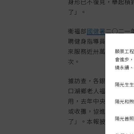
身形已不復見，舉起槓
了」。
衛福部
國健署
二○二一
聘健身指導員協助長輩
來服務近卅萬名長者，
願景工程
會進步，
次。
繞永續、
據訪查，各銀髮健身俱
陽光生生
口湖鄉老人福利協進會
用，去年中央停止補助
陽光和煦
或收攤，協進會總幹事
陽光普照
了」。本報披露後，今