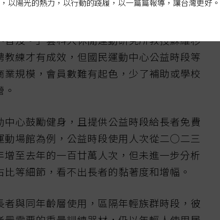
，以陽光的熱力，以行動的踐履，以一篇篇報導，讓台灣更好。
用得多
不普及。」雲科大休閒運動研究所教授蘇維杉
聘教練才有成效，但國民運動中心公益時段等
商業規模，會員數難有起色，少了補助或學校
營。
動中心鼓勵健身，且提供公益時段給長者免費
運動場館為例，公益時段使用人次從二○二三
年增至去年的一百廿萬人次，但未進一步分析
占比等細節，看不出長者的黏著度和增幅。
長者與同年齡層使用，區隔年輕族群時段，彼
者最需要的重量訓練器材，仍以年輕人使用居