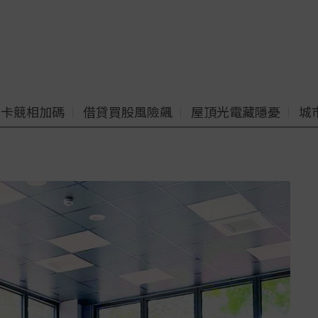
老卡競相加碼
借貸買股風險飆
屋頂光電藏隱憂
城