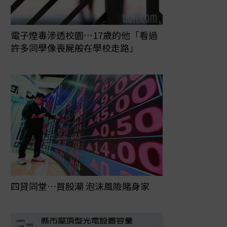
電子煙毒滲透校園⋯17歲的他「看過
許多同學像喪屍般在學校走路」
四貸同堂…買股潮 泡沫風險賭身家