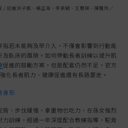
報 / 記者洪子凱、楊正海、李承穎、王慧瑛、陳雅玲／
界指若未能夠及早介入，不僅會影響到行動能
折及臥床的風險。如何帶動長者訓練以提升肌
康
促進的鼓勵方案，但是配套仍然不足，官方
，強化長者肌力、健康促進還有長路要走。
背身形
駝背、步伐緩慢，拿重物也吃力，在孫女強烈
耐力訓練，經過一年深度配合教練指導，駝背