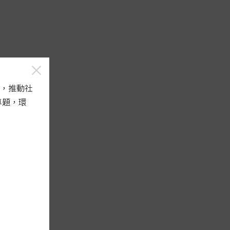
，推動社
專題，環