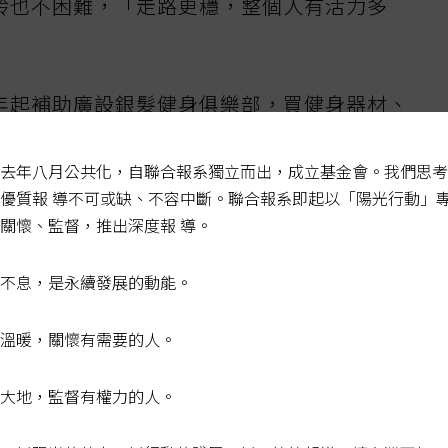
鈴也不困難，「走路更穩，整個人有活力多
年起補助廣設銀髮健身俱樂部，買健身器材、
練肌力。國健署去年十月公布健身俱樂部五年
累計一四六萬使用人次，但換算一人用不到五
去年八月公共化，自聯合報系獨立而出，成立基金會。我們思考
優質報 導不可或缺、不容中斷。聯合報系即起以「陽光行動」
關懷、監督，推出深度報 導。
樂部一停止補助，多半陷入苦撐窘境。雲林縣
不息，是永續發展的動能。
剛開始以免會員費、送衛生紙等鼓勵長者使
，無法再僱用人力、修故障設備，差點要收費
溫暖，關懷有需要的人。
吳國良說，有會員揚言「如果要收錢就不來
大地，監督有權力的人。
年中央才繼續補助。