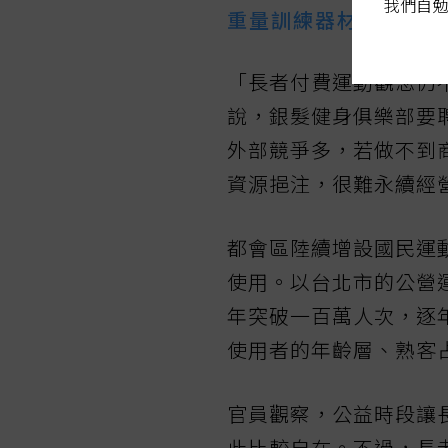
我們自勉
重量訓練器材 年輕人
「長者付費運動觀念仍
說，銀髮健身俱樂部要
外部競爭多，若做不到
資源挹注，很難永續經
都會區陸續增設國民運
使用。以台北市的公營
年突破一百萬人次，逐
使用者的年齡層、熟客
官員觀察，公益時段讓
此比較自在。不過，長