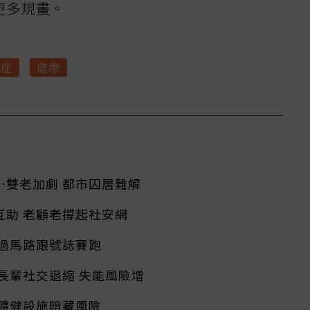
更多規畫。
少症
健康
…雙老加劇 都市囚居難解
互助 老顧老撐起社安網
 過馬路跟號誌賽跑
長輩社交退縮 失能風險增
 體健設施暗藏風險