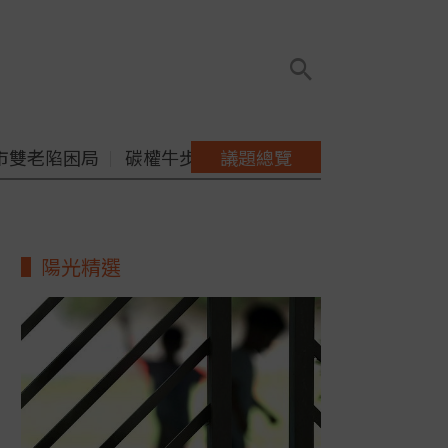
市雙老陷困局
碳權牛步缺配套
議題總覽
陽光精選