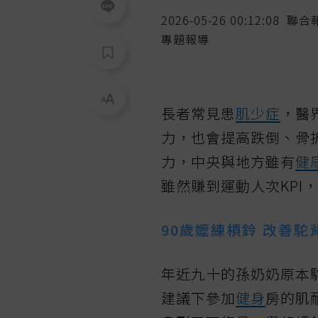
2026-05-26 00:12:08
聯合
專題報導
長者常見患
肌少症
，醫
力，也會提高跌倒、骨
力，中央與地方雖有
健
雖然賺到運動人次KPI
90歲嬤練槓鈴 改善駝
年近九十的孫奶奶原本
建議下參加
健身
房的肌