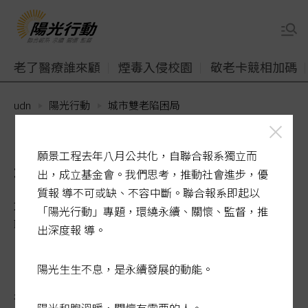
老了醫療誰來顧
煙毒入侵校園
敬老卡競相加碼
udn
陽光行動
城市雙老陷困局
陽光行動／高齡獨居租屋難
願景工程去年八月公共化，自聯合報系獨立而
被政策法規遺忘
出，成立基金會。我們思考，推動社會進步，優
質報 導不可或缺、不容中斷。聯合報系即起以
2026-05-26 00:15:33
「陽光行動」專題，環繞永續、關懷、監督，推
聯合報 / 記者林麗玉、洪子凱、李承穎／專題報導
出深度報 導。
陽光生生不息，是永續發展的動能。
年過七旬的祥叔滿頭白髮，每次
租屋
都被房