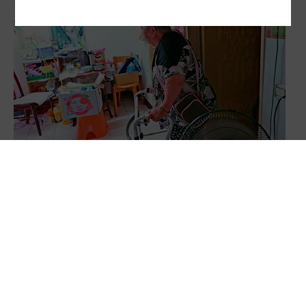
陽光行動／人老屋老…雙老加劇 都市囚居難解