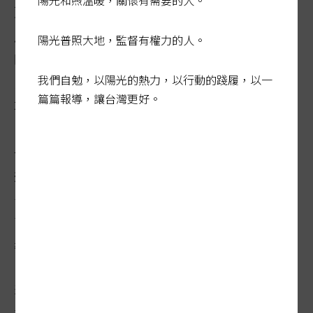
陽光和煦溫暖，關懷有需要的人。
東婉拒，好不容易租到公寓隔成多間的雅
房，鄰居幾乎都是外籍移工，環境潮濕陰
陽光普照大地，監督有權力的人。
暗，透著一股不好聞的味道，加上靠馬路，
我們自勉，以陽光的熱力，以行動的踐履，以一
即便關窗也很吵，之後還有漏水問題房東也
篇篇報導，讓台灣更好。
不理，住沒多久只能求助崔媽媽基金會。
崔媽媽基金會居住扶助部主任馮麗芳說，對
這位伯伯印象深刻，來回幫他找了三次房
子，最後他很幸運地抽到
新北
社宅
。她感慨
面對人老、屋老的雙老困境，高齡租屋常要
委曲求全。
獨居長者租屋向來困難，如今只能寄望政府