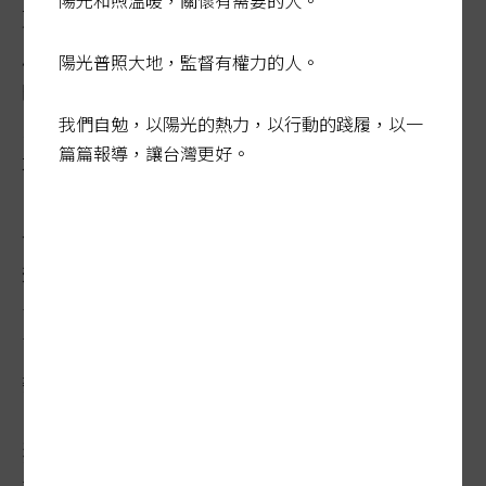
陽光和煦溫暖，關懷有需要的人。
東婉拒，好不容易租到公寓隔成多間的雅
房，鄰居幾乎都是外籍移工，環境潮濕陰
陽光普照大地，監督有權力的人。
暗，透著一股不好聞的味道，加上靠馬路，
我們自勉，以陽光的熱力，以行動的踐履，以一
即便關窗也很吵，之後還有漏水問題房東也
篇篇報導，讓台灣更好。
不理，住沒多久只能求助崔媽媽基金會。
崔媽媽基金會居住扶助部主任馮麗芳說，對
這位伯伯印象深刻，來回幫他找了三次房
子，最後他很幸運地抽到
新北
社宅
。她感慨
面對人老、屋老的雙老困境，高齡租屋常要
委曲求全。
獨居長者租屋向來困難，如今只能寄望政府