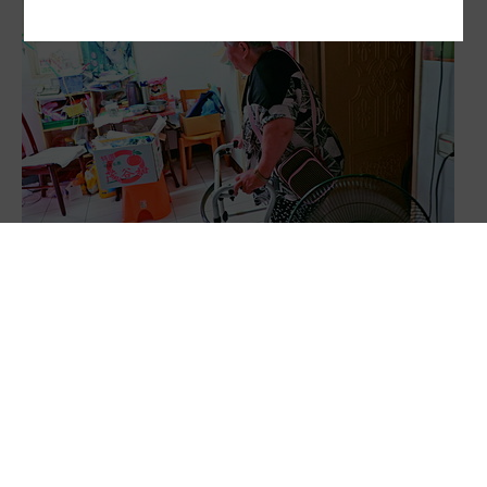
陽光行動／人老屋老…雙老加劇 都市囚居難解