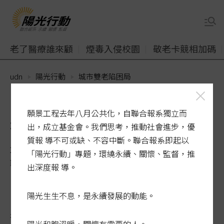
老了醫療誰來顧
煙毒入侵校園
敬老卡競相加碼
udn
陽光行動
城市雙老陷困局
陽光行動／高齡獨居租屋難
願景工程去年八月公共化，自聯合報系獨立而
被政策法規遺忘
出，成立基金會。我們思考，推動社會進步，優
質報 導不可或缺、不容中斷。聯合報系即起以
2026-05-26 00:15:33
「陽光行動」專題，環繞永續、關懷、監督，推
聯合報 / 記者林麗玉、洪子凱、李承穎／專題報導
出深度報 導。
陽光生生不息，是永續發展的動能。
年過七旬的祥叔滿頭白髮，每次
租屋
都被房