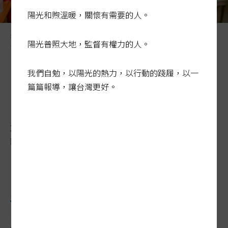
陽光和煦溫暖，關懷有需要的人。
嘉義大林鎮「森呼吸生活館」，用「老顧老」撐起在地社
陽光普照大地，監督有權力的人。
會安全網。圖為長者體驗經絡紓壓。 記者黃仲裕／攝影
我們自勉，以陽光的熱力，以行動的踐履，以一
陽光行動／長者換工互助
篇篇報導，讓台灣更好。
「老顧老」撐起社安網
2026-05-26 01:55:07
聯合報 / 記者林佳彣、王慧瑛、鄭朝陽／專題報導
長照
資源跟不上國人
老化
，
少子化
讓照護人
力短缺，在宅安老恐遙不可及。嘉義縣大林