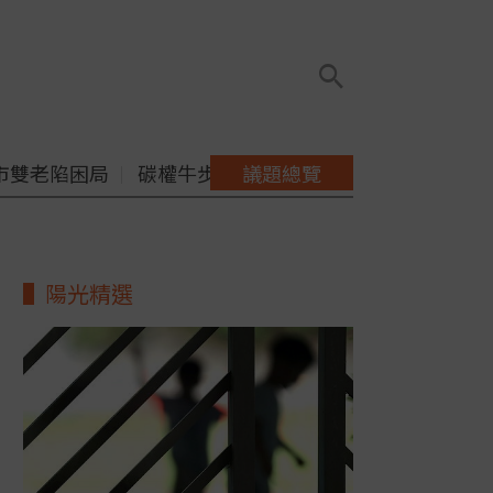
市雙老陷困局
碳權牛步缺配套
議題總覽
陽光精選