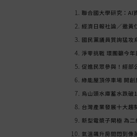
聯合國大學研究：AI
經濟日報社論／邀黃
國民黨議員質詢猛攻
淨零挑戰 環團籲今
促進民眾參與！經部公
綠能屋頂停車場 開
烏山頭水庫蓄水跌破
台灣產業發展十大趨
新型電漿子閘極 為
氣溫飆升房間悶到像