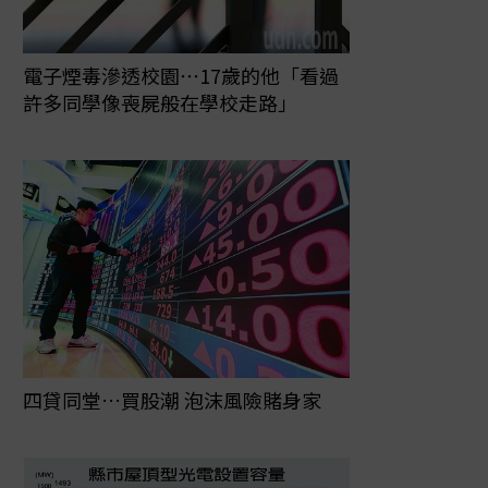
電子煙毒滲透校園⋯17歲的他「看過
許多同學像喪屍般在學校走路」
四貸同堂…買股潮 泡沫風險賭身家