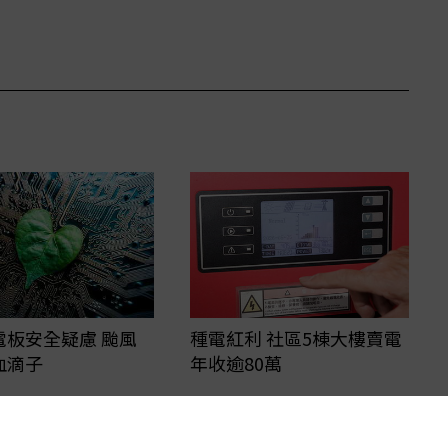
電板安全疑慮 颱風
種電紅利 社區5棟大樓賣電
血滴子
年收逾80萬