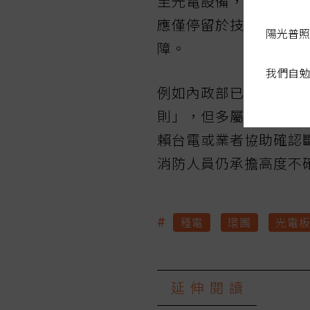
至光電設備，或系統在
應僅停留於技術指引，
陽光普照
障。
我們自勉
例如內政部已訂有「消
則」，但多屬原則性規
賴台電或業者協助確認
消防人員仍承擔高度不
#
種電
環團
光電
延伸閱讀