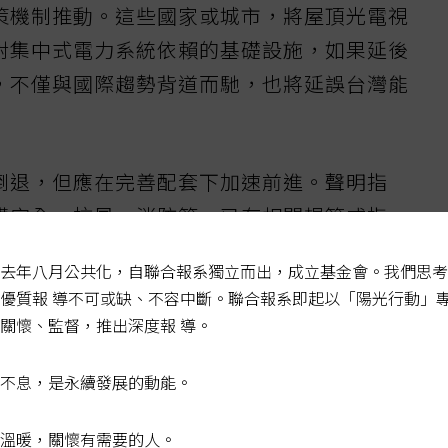
策機制推動。這些國家或城市，將屋頂光電視
對集中式電力系統依賴的基礎設施，如果延後
，不僅與國際趨勢背道而馳，也將延誤台灣能
倒退，但應在完善配套下加速前進。聲明指
構安全、抗風、消防等，已有相關規範或指
太陽光電發電設備標準」，規範光電模組須通
去年八月公共化，自聯合報系獨立而出，成立基金會。我們思考
試；「設置再生能源設施免請領雜項執照標
優質報 導不可或缺、不容中斷。聯合報系即起以「陽光行動」
、土木技師或結構技師出具結構安全證明。
關懷、監督，推出深度報 導。
監控系統，可隨時監控異常狀況，確保發電效
不息，是永續發展的動能。
實涉及新的消防風險情境，例如建築火災延燒
溫暖，關懷有需要的人。