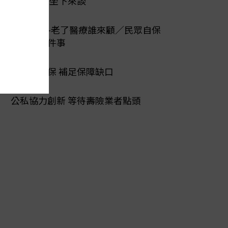
爭議 醫保坐下來談
陽光行動-老了醫療誰來顧／民眾自保
先做好三件事
第二層健保 補足保障缺口
公私協力創新 等待壽險業者點頭