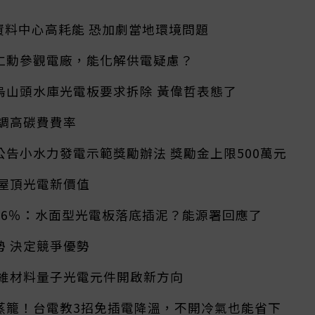
資料中心高耗能 恐加劇當地環境問題
仁勳參觀電廠，能化解供電疑慮？
烏山頭水庫光電板要求拆除 黃偉哲表態了
年調高碳費費率
告小水力發電示範獎勵辦法 獎勵金上限500萬元
創屋頂光電新價值
16％：水面型光電板落底插泥？能源署回應了
勢 決定競爭優勢
二維材料量子光電元件開啟新方向
蒸籠！台電教3招免插電降溫，不開冷氣也能省下