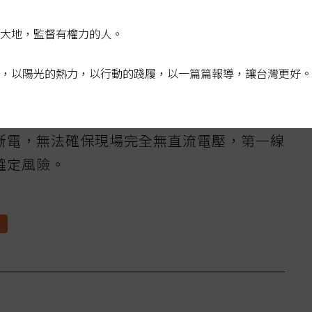
日照下仍可能持續帶電等狀況。政府的回應不
應同步強化消防制度與第一線人員的權益保
大地，監督有權力的人。
，以陽光的熱力，以行動的踐履，以一篇篇報導，讓台灣更好。
防機關搶救太陽光電發電設備火災指導原
範，且依現行「屋內線路裝置規則」，仍須仰
斷電，無法確保現場完全無直流電壓，第一線
確定風險。
板