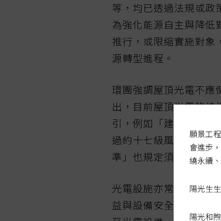
等，均已透過法規或政
為強化能源自主與降低
推行，或限縮實施對象
源轉型進程。
環團強調屋頂光電不應
出，目前屋頂光電的結
引，例如「建築物設置
願景工程
過約十七級風的風壓測
會進步，
準」也規定須由建築師
繞永續、
光電設施亦常配有遠端
陽光生生
益與設備安全。另也確
陽光和煦