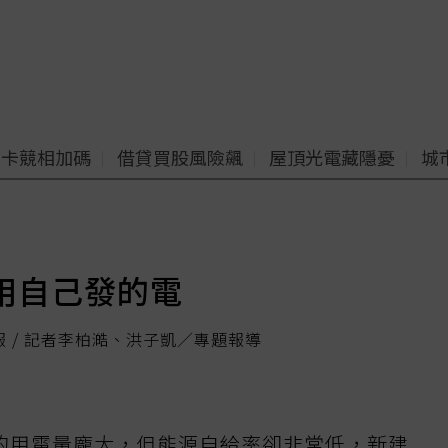
老卡競相加碼
借貸買股風險飆
屋頂光電藏隱憂
城
用自己發的電
報 / 記者李柏澔、洪子凱／專題報導
的用電量龐大，但能源自給率卻非常低，新建