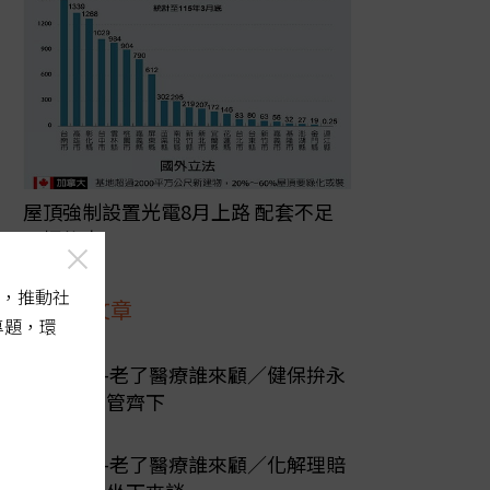
屋頂強制設置光電8月上路 配套不足
恐埋後患
，推動社
最新文章
專題，環
陽光行動-老了醫療誰來顧／健保拚永
續 必須多管齊下
陽光行動-老了醫療誰來顧／化解理賠