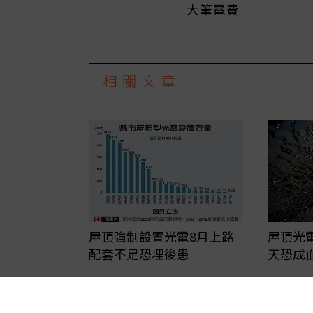
大筆電費
相關文章
屋頂光
屋頂強制設置光電8月上路
天恐成
配套不足恐埋後患