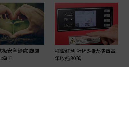
電板安全疑慮 颱風
種電紅利 社區5棟大樓賣電
血滴子
年收逾80萬
向正確 但配套在哪