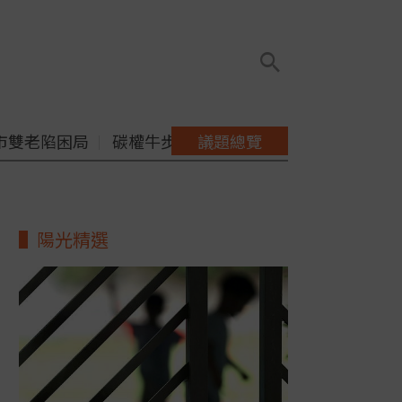
市雙老陷困局
碳權牛步缺配套
議題總覽
陽光精選