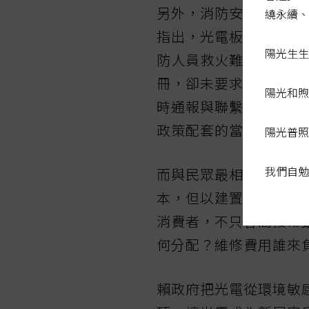
另外，消防安全也是屋
繞永續、
指出，光電板在發生火
陽光生生
防人員救火難度並有觸
冊，卻未要求裝設光電
陽光和煦
時通報與聯繫機制，使
政策配套的當務之急。
陽光普照
我們自勉
而與民眾最相關的是，
本，但以建置五十ＫＷ
消費者，不只會間接帶
何分配？維修費用誰來
賴政府把光電從環境敏