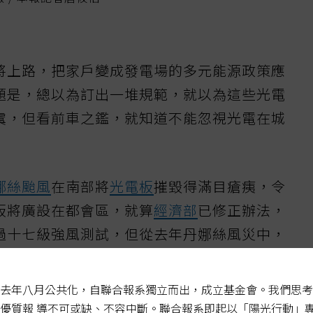
將上路，把家戶變成發電場的多元能源政策應
題是，總以為訂出一堆規範，就以為這些光電
虞，但看前車之鑑，就知道不能忽視光電在城
娜絲颱風
在南部將
光電板
摧毀得滿目瘡痍，令
板將廣設在都會區，就算
經濟部
已修正辦法，
過十七級強風測試，但從去年丹娜絲風災中，
強風摧殘的實例來看，一旦強風將光電板吹得
是一大危害。
去年八月公共化，自聯合報系獨立而出，成立基金會。我們思考
優質報 導不可或缺、不容中斷。聯合報系即起以「陽光行動」