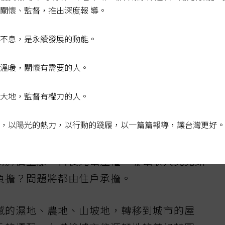
頂光電一大挑戰。根據內政部建築研究所報告
關懷、監督，推出深度報 導。
災時，仍會因太陽光照射持續發電，將增加消
不息，是永續發展的動能。
電風險。內政部僅將搶救光電火災納入救災手
阻斷系統，面對火災風險，如何建立跨機關即
溫暖，關懷有需要的人。
消防單位可迅速取得設備狀態與斷電資訊，是
大地，監督有權力的人。
，以陽光的熱力，以行動的踐履，以一篇篇報導，讓台灣更好。
內政部不斷宣稱，蓋光電後民眾約十二年可回
光電設備來看，建商成本約兩百萬，勢必轉嫁
動房價上漲，日後光電產權、發電收入究竟如
負擔？問題將都由住戶承擔。
感的濕地、農地、山坡地，轉移到城市的屋