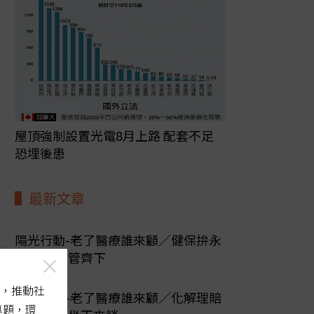
屋頂強制設置光電8月上路 配套不足
恐埋後患
最新文章
陽光行動-老了醫療誰來顧／健保拚永
續 必須多管齊下
，推動社
陽光行動-老了醫療誰來顧／化解理賠
專題，環