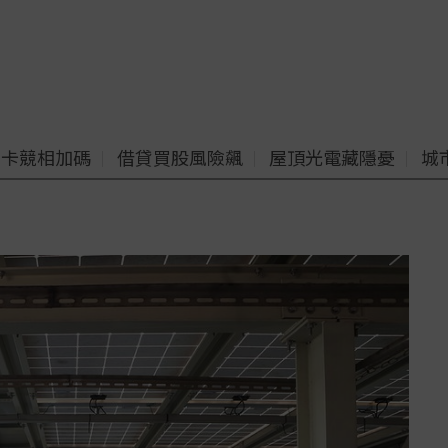
老卡競相加碼
借貸買股風險飆
屋頂光電藏隱憂
城