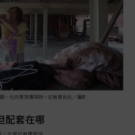
題，也改善頂樓隔熱。記者曾吉松／攝影
但配套在哪
 / 本報記者唐筱恬