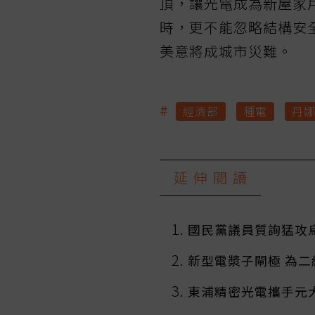
頂，讓光電成為新屋家
時，更不能忽略結構安
美意將成城市災難。
#
經濟部
種電
丹
延伸閱讀
國民黨議員質詢猛攻
新型電漿子閘極 為
東浦精密光電攜手元