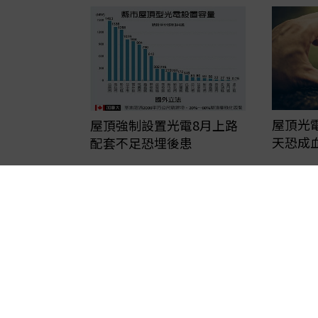
屋頂光
屋頂強制設置光電8月上路
天恐成
配套不足恐埋後患
環團力挺 城市用自己發的
政策方
電