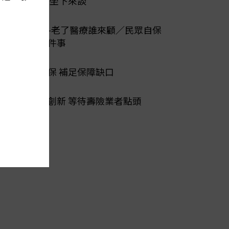
爭議 醫保坐下來談
陽光行動-老了醫療誰來顧／民眾自保
先做好三件事
第二層健保 補足保障缺口
公私協力創新 等待壽險業者點頭