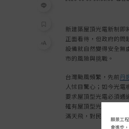
新建築屋頂光電新制即
正面看待，但政府的問
設備就自然變得安全無
市的風險與挑戰。
台灣颱風頻繁，先前
丹
人怵目驚心；如今光電
要求屋頂型光電必須通
確有屋頂型光電場不耐
滿天飛，對民眾安全將
願景工程
會進步，