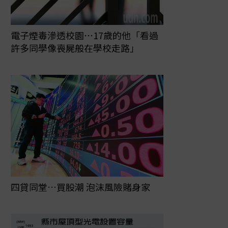
電子煙毒滲透校園⋯17歲的他「看過
許多同學像喪屍般在學校走路」
四貸同堂…買股潮 泡沫風險賭身家