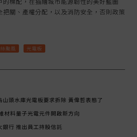
戶的標配，在描繪城市能源韌性的美好藍圖
全把關、產權分配，以及消防安全，否則政策
娜絲颱風
光電板
烏山頭水庫光電板要求拆除 黃偉哲表態了
二維材料量子光電元件開啟新方向
大銀行 推出員工持股信託