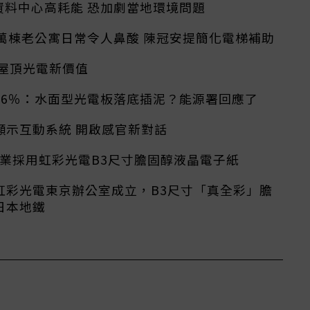
資料中心高耗能 恐加劇當地環境問題
萬棟老公寓日常令人鼻酸 陳冠安提簡化電梯補助
創屋頂光電新價值
16％：水面型光電板落底插泥？能源署回應了
顯示互動系統 開啟感官新對話
輔實業採用虹彩光電B3尺寸膽固醇液晶電子紙
虹彩光電東京辦公室成立，B3尺寸「真全彩」膽
日本地鐵