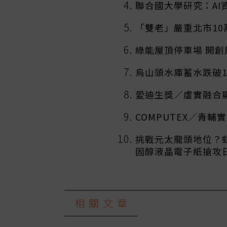
聯合國大學研究：AI
「雙老」嚴重北市10
綠能屋頂停車場 開
烏山頭水庫蓄水跌破
愛迪生獎／虛實融合
COMPUTEX／青
挑戰元太龍頭地位？
固醇液晶電子紙搶攻
相關文章