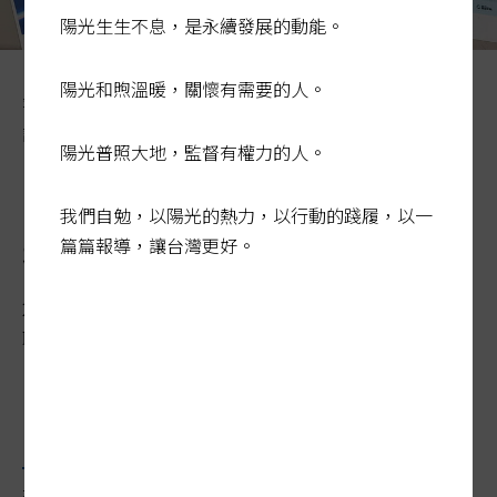
陽光生生不息，是永續發展的動能。
ＡＩ行情帶動台股上漲，吸引不少投資人利用房貸、信貸
陽光和煦溫暖，關懷有需要的人。
等資金投入股市大開槓桿，成為外界熱議的「四貸同堂」
話題。記者鄭超文／攝影
陽光普照大地，監督有權力的人。
台股亂象…投資人開槓桿 無
我們自勉，以陽光的熱力，以行動的踐履，以一
篇篇報導，讓台灣更好。
視斷頭危機
2026-06-23 00:00:00
聯合報 / 記者陳儷方／專題報導
台股
二○二三年以來收割ＡＩ紅利，讓股市
看似只漲不跌，對資深或菜鳥
投資
人充滿吸