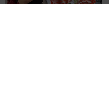
搭小黃、農會買菜都能折抵！銀髮達人敬老卡一
卡在手「刷好刷滿」
選舉年縣市拚加碼！敬老卡爭霸戰成一國多制 學
者有異見