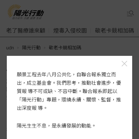
老了醫療誰來顧
煙毒入侵校園
敬老卡競相加碼
udn
陽光行動
敬老卡競相加碼
刷好刷滿 銀髮達人一卡樂活
願景工程去年八月公共化，自聯合報系獨立而
2026-07-07 00:11:30
出，成立基金會。我們思考，推動社會進步，優
聯合報 / 記者余采瀅、陳敬丰、王駿杰、江婉儀、張裕
質報 導不可或缺、不容中斷。聯合報系即起以
珍／專題報導
「陽光行動」專題，環繞永續、關懷、監督，推
出深度報 導。
陽光生生不息，是永續發展的動能。
敬老愛心卡除了搭車補助，
台中市
開放部分