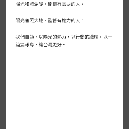
醫療院所看診可折部分負擔，新竹市還能去
陽光和煦溫暖，關懷有需要的人。
農會
買菜、藥局購買保健品；多個縣市爭相
陽光普照大地，監督有權力的人。
推出新用途，
刷卡
可折抵游泳健身門票、騎
YouBike電輔車免錢；銀髮族達人樂得一卡
我們自勉，以陽光的熱力，以行動的踐履，以一
在手，讓老年生活更豐富。
篇篇報導，讓台灣更好。
台中市敬老愛心卡每月有一千點社福點數，
可用於大眾運輸、計程車費折抵，及合約醫
療院所部分負擔及國民運動中心的單次門票
折抵等。
彰化縣
「長青幸福卡」每月也有一
千點，除可搭車、折門診掛號費，參加指定
的觀光行程，每次車資最多折三百點。
台中市一名七十歲林姓長者說，每月固定到