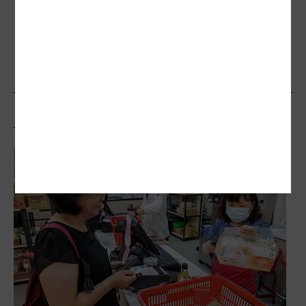
《前輩健面聊》Podcast Ep17. 載失智妻
重遊舊地、長者車上失禁急道歉 計程車
司機從後座看見超高齡台灣
相關文章