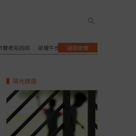
市雙老陷困局
碳權牛步缺配套
議題總覽
陽光精選