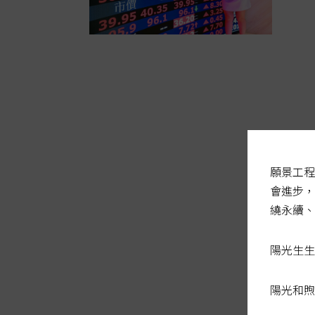
願景工程
會進步，
繞永續、
陽光生生
陽光和煦