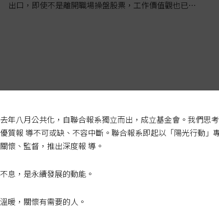
出口，即使不是離開職場操盤股票，工作價值觀也已改
變，工作當做第二目標，不在乎調薪、升遷，對職場投
入程度...
去年八月公共化，自聯合報系獨立而出，成立基金會。我們思考
優質報 導不可或缺、不容中斷。聯合報系即起以「陽光行動」
關懷、監督，推出深度報 導。
不息，是永續發展的動能。
溫暖，關懷有需要的人。