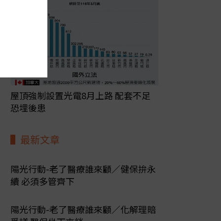
屋頂強制設置光電8月上路 配套不足
恐埋後患
最新文章
陽光行動-老了醫療誰來顧／健保拚永
續 必須多管齊下
陽光行動-老了醫療誰來顧／化解理賠