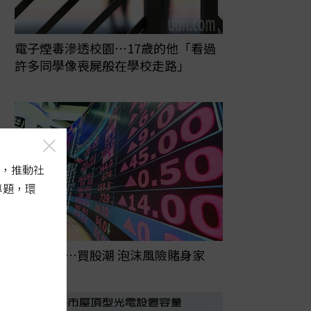
電子煙毒滲透校園⋯17歲的他「看過
許多同學像喪屍般在學校走路」
，推動社
專題，環
四貸同堂…買股潮 泡沫風險賭身家