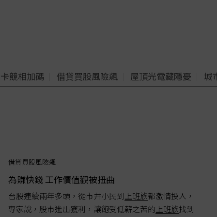
老卡競相加碼
借貸買股風險飆
屋頂光電藏隱憂
城
借貸買股風險飆
為賺快錢 工作價值觀被扭曲
台股連續兩年多頭，從市井小民到
上班族
都激情投入，
專家說，股市進出獲利，讓飽受低薪之苦的
上班族
找到