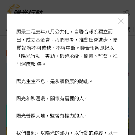
老了醫療誰來顧
煙毒入侵校園
敬老卡競相加碼
願景工程去年八月公共化，自聯合報系獨立而
出，成立基金會。我們思考，推動社會進步，優
質報 導不可或缺、不容中斷。聯合報系即起以
中鋼
「陽光行動」專題，環繞永續、關懷、監督，推
出深度報 導。
陽光生生不息，是永續發展的動能。
陽光和煦溫暖，關懷有需要的人。
陽光普照大地，監督有權力的人。
我們自勉，以陽光的熱力，以行動的踐履，以一