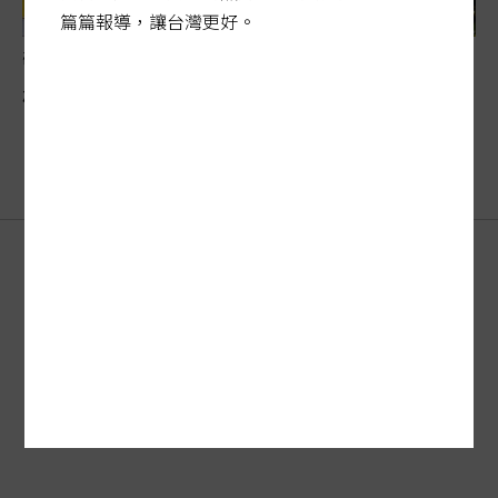
篇篇報導，讓台灣更好。
碳權牛步缺配套
碳費開徵… 碳權配套牛步 企業競爭力隱憂
刊登廣告
FAQ
·
客服
新聞授權
服務條款
·
著作權
·
隱私權聲明
聯合報系
訂報紙
關於我們
網站總覽