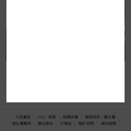
屋頂光電藏隱憂
政策方向正確 但配套在哪
刊登廣告
FAQ
·
客服
新聞授權
服務條款
·
著作權
·
隱私權聲明
聯合報系
訂報紙
關於我們
網站總覽