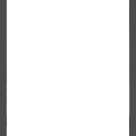
屋頂光電藏隱憂
環團力挺 城市用自己發的電