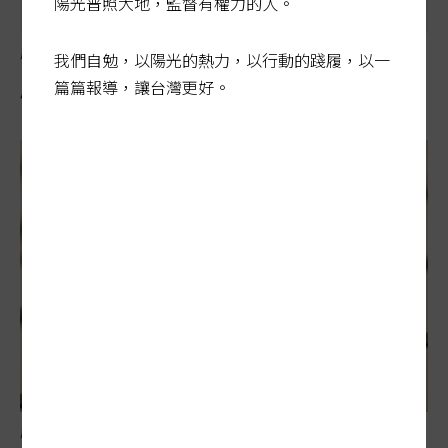
陽光普照大地，監督有權力的人。
屋頂光電藏隱憂
我們自勉，以陽光的熱力，以行動的踐履，以一
屋頂強制設置光電8月上路 配套不足恐埋後患
篇篇報導，讓台灣更好。
屋頂光電藏隱憂