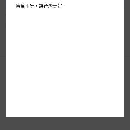
篇篇報導，讓台灣更好。
城市雙老陷困局
陽光行動／
公園
隱憂 體健設施暗藏風險
刊登廣告
FAQ
·
客服
新聞授權
服務條款
·
著作權
·
隱私權聲明
聯合報系
訂報紙
關於我們
網站總覽