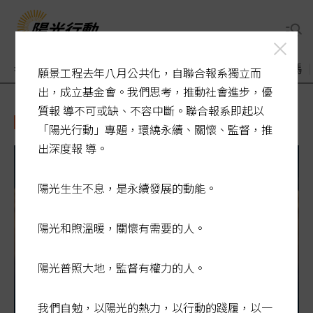
老了醫療誰來顧
煙毒入侵校園
敬老卡競相加碼
願景工程去年八月公共化，自聯合報系獨立而
出，成立基金會。我們思考，推動社會進步，優
質報 導不可或缺、不容中斷。聯合報系即起以
公園
「陽光行動」專題，環繞永續、關懷、監督，推
出深度報 導。
陽光生生不息，是永續發展的動能。
陽光和煦溫暖，關懷有需要的人。
陽光普照大地，監督有權力的人。
我們自勉，以陽光的熱力，以行動的踐履，以一