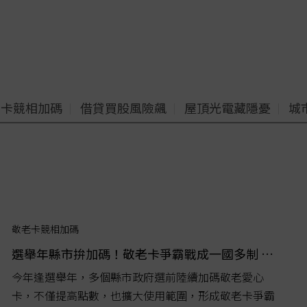
老卡競相加碼
借貸買股風險飆
屋頂光電藏隱憂
城
敬老卡競相加碼
選舉年縣市拚加碼！敬老卡爭霸戰成一國多制 學者有異見
今年逢選舉年，多個縣市政府選前陸續加碼敬老愛心
卡，不僅提高點數，也擴大使用範圍，形成敬老卡爭霸