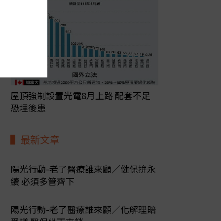
屋頂強制設置光電8月上路 配套不足
恐埋後患
最新文章
陽光行動-老了醫療誰來顧／健保拚永
續 必須多管齊下
陽光行動-老了醫療誰來顧／化解理賠