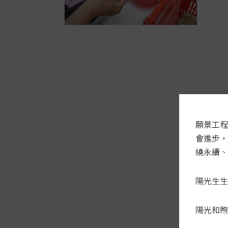
願景工程
會進步，
繞永續、
陽光生生
陽光和煦