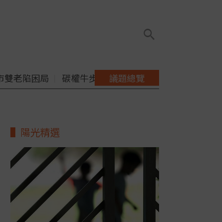
市雙老陷困局
碳權牛步缺配套
議題總覽
陽光精選