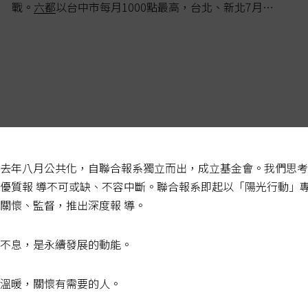
戰。
六都
以台中市每月1000點最高，台北、新北7月起
每月480點提高至600點，高雄也由每年1200點改...
去年八月公共化，自聯合報系獨立而出，成立基金會。我們思考
優質報 導不可或缺、不容中斷。聯合報系即起以「陽光行動」
關懷、監督，推出深度報 導。
不息，是永續發展的動能。
溫暖，關懷有需要的人。