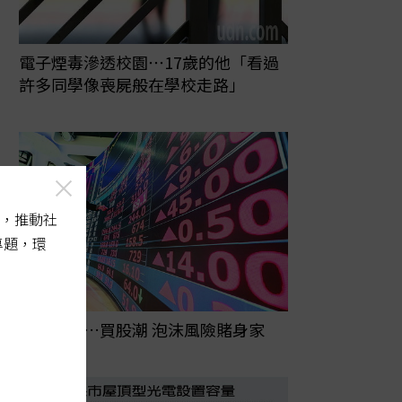
電子煙毒滲透校園⋯17歲的他「看過
許多同學像喪屍般在學校走路」
，推動社
專題，環
四貸同堂…買股潮 泡沫風險賭身家