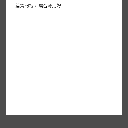
篇篇報導，讓台灣更好。
採購法修法爭議
漏洞一堆 採購法大翻修恐自廢武功
刊登廣告
FAQ
·
客服
新聞授權
服務條款
·
著作權
·
隱私權聲明
聯合報系
訂報紙
關於我們
網站總覽