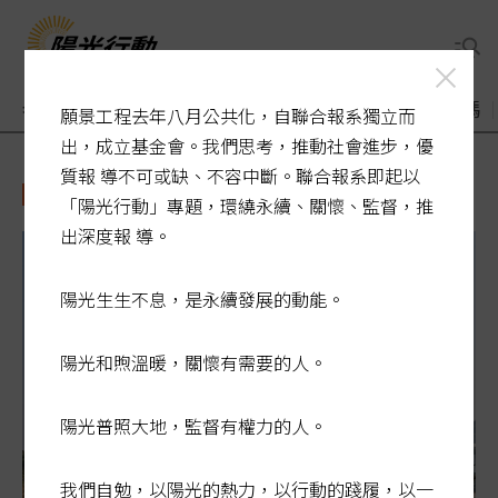
老了醫療誰來顧
煙毒入侵校園
敬老卡競相加碼
願景工程去年八月公共化，自聯合報系獨立而
出，成立基金會。我們思考，推動社會進步，優
質報 導不可或缺、不容中斷。聯合報系即起以
台塑
「陽光行動」專題，環繞永續、關懷、監督，推
出深度報 導。
陽光生生不息，是永續發展的動能。
陽光和煦溫暖，關懷有需要的人。
陽光普照大地，監督有權力的人。
我們自勉，以陽光的熱力，以行動的踐履，以一