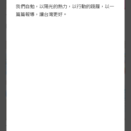
我們自勉，以陽光的熱力，以行動的踐履，以一
篇篇報導，讓台灣更好。
借貸買股風險飆
四貸同堂…買股潮 泡沫風險賭身家
借貸買股風險飆