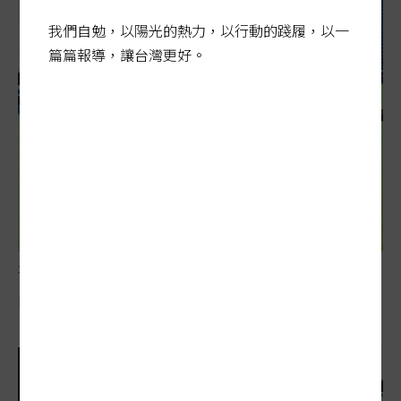
我們自勉，以陽光的熱力，以行動的踐履，以一
篇篇報導，讓台灣更好。
城市雙老陷困局
陽光行動／推動困難…鼓勵長者練肌力 配套不足