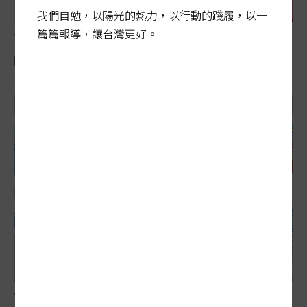
我們自勉，以陽光的熱力，以行動的踐履，以一
篇篇報導，讓台灣更好。
借貸買股風險飆
四貸同堂…買股潮 泡沫風險賭身家
借貸買股風險飆