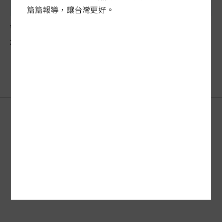
篇篇報導，讓台灣更好。
碳權牛步缺配套
碳平台交易失靈？環境部允增誘因
刊登廣告
FAQ
·
客服
新聞授權
服務條款
·
著作權
·
隱私權聲明
聯合報系
訂報紙
關於我們
網站總覽