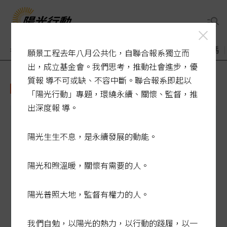
老了醫療誰來顧
煙毒入侵校園
敬老卡競相加碼
願景工程去年八月公共化，自聯合報系獨立而
出，成立基金會。我們思考，推動社會進步，優
質報 導不可或缺、不容中斷。聯合報系即起以
碳交易
「陽光行動」專題，環繞永續、關懷、監督，推
出深度報 導。
陽光生生不息，是永續發展的動能。
陽光和煦溫暖，關懷有需要的人。
陽光普照大地，監督有權力的人。
我們自勉，以陽光的熱力，以行動的踐履，以一