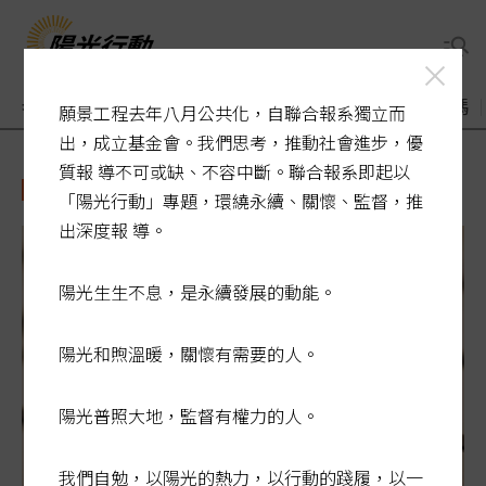
老了醫療誰來顧
煙毒入侵校園
敬老卡競相加碼
願景工程去年八月公共化，自聯合報系獨立而
出，成立基金會。我們思考，推動社會進步，優
質報 導不可或缺、不容中斷。聯合報系即起以
空氣品質
「陽光行動」專題，環繞永續、關懷、監督，推
出深度報 導。
陽光生生不息，是永續發展的動能。
陽光和煦溫暖，關懷有需要的人。
陽光普照大地，監督有權力的人。
我們自勉，以陽光的熱力，以行動的踐履，以一