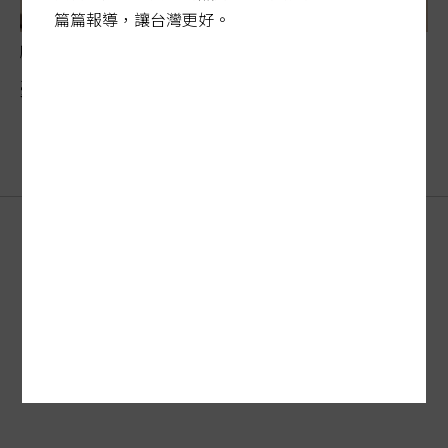
篇篇報導，讓台灣更好。
肺癌篩檢掀爭議
憂罹癌遺傳 他讓兩兒先篩再說
刊登廣告
FAQ
·
客服
新聞授權
服務條款
·
著作權
·
隱私權聲明
聯合報系
訂報紙
關於我們
網站總覽