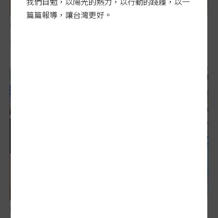
我們自勉，以陽光的熱力，以行動的踐履，以一
篇篇報導，讓台灣更好。
敬老卡競相加碼
折抵車資 補助搭小黃雙面刃
敬老卡競相加碼