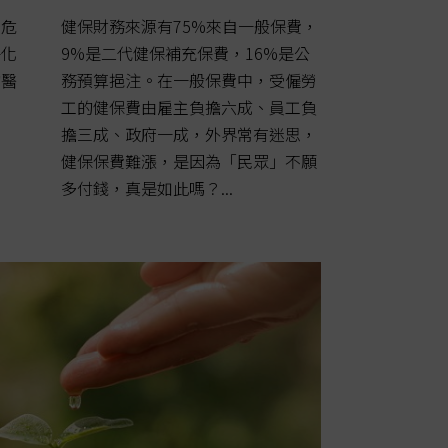
健保財務來源有75%來自一般保費，
恐危
9%是二代健保補充保費，16%是公
子化
務預算挹注。在一般保費中，受僱勞
的醫
工的健保費由雇主負擔六成、員工負
初
擔三成、政府一成，外界常有迷思，
健保保費難漲，是因為「民眾」不願
多付錢，真是如此嗎？...