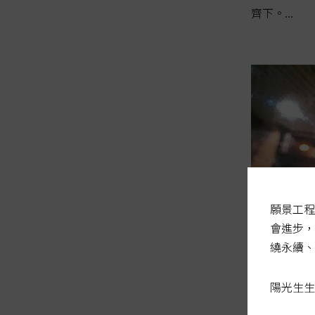
齊下。...
願景工程
會進步，
繞永續、
陽光生生