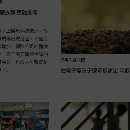
顧
體族群 更難投保
跟不上醫療科技進步，導
療現場出現落差，不僅民
議增加，保險公司的醫療
化，真正需要醫療保障的
煙毒入侵校園
體族群，也愈來愈難買到
...
抽電子煙孩子遭毒販鎖定 阿