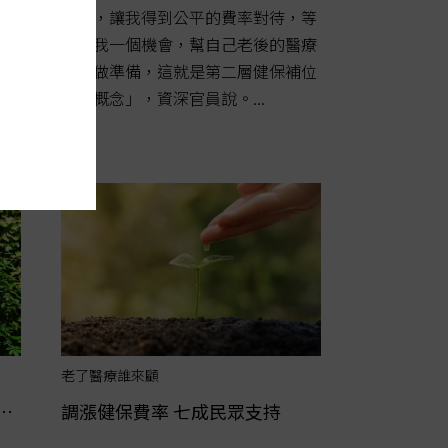
成本，讓我得到公平的費率對待，等
於給我一個機會，幫自己老後的醫療
保障做準備，這就是第二層健保補位
險的概念」，資深官員說。...
老了醫療誰來顧
調漲健保費率 七成民眾支持
…