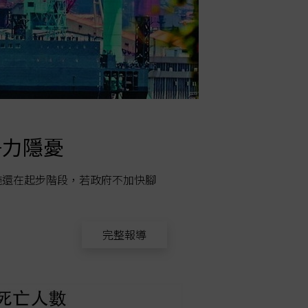
爭力隱憂
電子煙
施還在起步階段，若政府不加快腳
十七歲「小千
許多同學像喪
完整報導