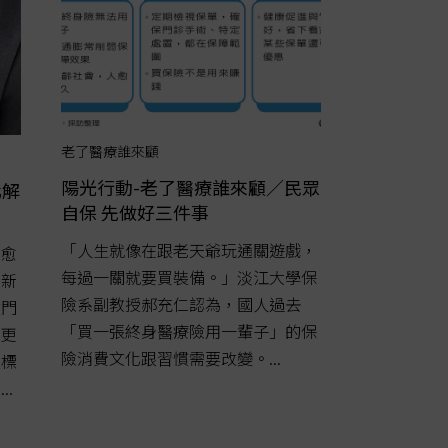
老了醫療誰來顧
陽光行動-老了醫療誰來顧／民眾
化解
自保 先做好三件事
「人生就像在跟老天爺玩通關遊戲，
來愈
每過一關就要買裝備。」淡江大學保
出新
險系副教授郝充仁認為，國人過去
改門
「買一張終身醫療險用一輩子」的保
，更
險消費文化跟習慣需要改變。...
性標
.