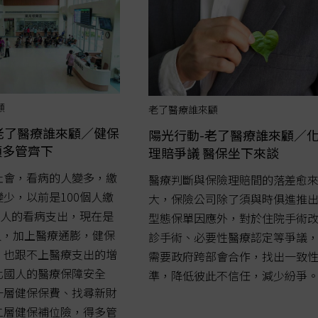
顧
老了醫療誰來顧
老了醫療誰來顧／健保
陽光行動-老了醫療誰來顧／
須多管齊下
理賠爭議 醫保坐下來談
社會，看病的人變多，繳
醫療判斷與保險理賠間的落差愈
少，以前是100個人繳
大，保險公司除了須與時俱進推
個人的看病支出，現在是
型態保單因應外，對於住院手術
0人，加上醫療通膨，健保
診手術、必要性醫療認定等爭議
，也跟不上醫療支出的增
需要政府跨部會合作，找出一致
化國人的醫療保障安全
準，降低彼此不信任，減少紛爭。..
一層健保保費、找尋新財
二層健保補位險，得多管