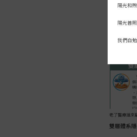
陽光和煦
老了醫療誰來
第二層健保
陽光普照
我們自勉
老了醫療誰來
雙層體系隱