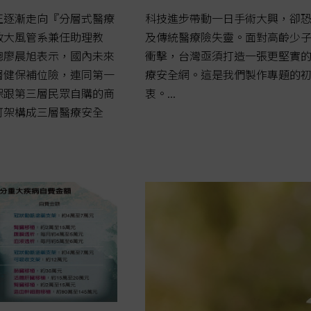
正逐漸走向『分層式醫療
科技進步帶動一日手術大興，卻
政大風管系兼任助理教
及傳統醫療險失靈。面對高齡少
總廖晨旭表示，國內未來
衝擊，台灣亟須打造一張更堅實
層健保補位險，連同第一
療安全網。這是我們製作專題的
保跟第三層民眾自購的商
衷。...
可架構成三層醫療安全