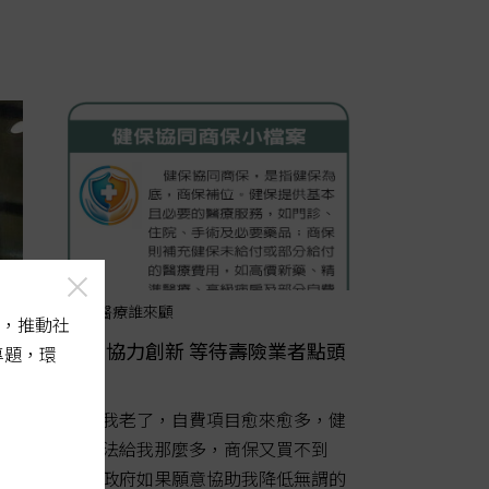
老了醫療誰來顧
，推動社
公私協力創新 等待壽險業者點頭
專題，環
「等我老了，自費項目愈來愈多，健
保無法給我那麼多，商保又買不到
時，政府如果願意協助我降低無謂的