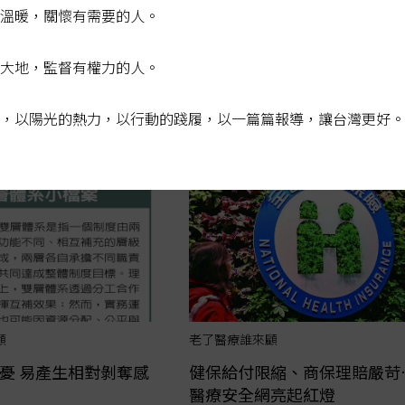
溫暖，關懷有需要的人。
顧
 補足保障缺口
大地，監督有權力的人。
，以陽光的熱力，以行動的踐履，以一篇篇報導，讓台灣更好。
顧
老了醫療誰來顧
憂 易產生相對剝奪感
健保給付限縮、商保理賠嚴苛
醫療安全網亮起紅燈