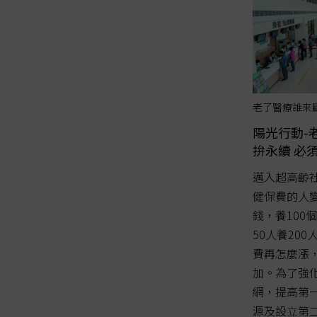
老了醫療誰來
陽光行動-
拚永續 必
邁入超高齡
健保費的人變
錢，養100
50人養20
費再怎麼漲
加。為了強
網，提高第
源及設立第