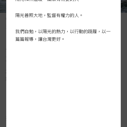
陽光普照大地，監督有權力的人。
中興大學南側的旱溪排水，整治後可以划輕艇，魚類復育
豐富，還吸引大批釣客。 圖／台中市新聞局提供
我們自勉，以陽光的熱力，以行動的踐履，以一
篇篇報導，讓台灣更好。
典範難尋…翻轉康河 樂享親
水輕艇夢
2018-06-17 00:13:16
聯合報 / 記者郭政芬、賴香珊、洪敬浤／專題報導
台灣有無都市治水典範？學者直說「還真的
想不出來」，台中旱溪排水算是勉強舉出的