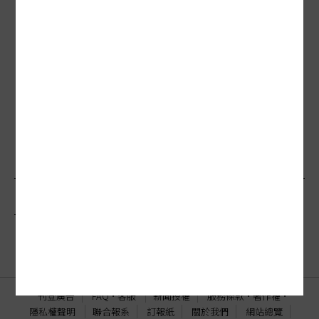
願景迴響╱解決雲林「吃飯攪沙」農委會
助治揚塵
願景／大甲溪傷痕累累...「前瞻」續推水
源聯用計畫
願景／灰色濁水溪…狠砸十億 要救活水路
相關文章
刊登廣告
FAQ
·
客服
新聞授權
服務條款
·
著作權
·
隱私權聲明
聯合報系
訂報紙
關於我們
網站總覽