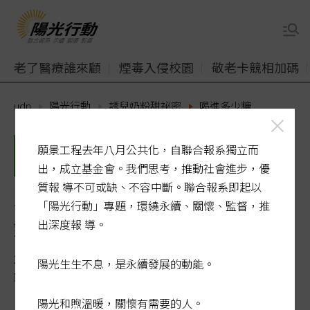
老了醫療誰來顧
煙毒入侵校園
敬老卡競相加碼
udn
陽光行動
誘兒奶粉甜祕密
喝進多少糖
願景工程去年八月公共化，自聯合報系獨立而
出，成立基金會。我們思考，推動社會進步，優
質報 導不可或缺、不容中斷。聯合報系即起以
專家觀點／原形食物 才是天
「陽光行動」專題，環繞永續、關懷、監督，推
然營養來源
出深度報 導。
2021-04-05 04:32:20
陽光生生不息，是永續發展的動能。
聯合報 / 記者郭琇真／專題報導
陽光和煦溫暖，關懷有需要的人。