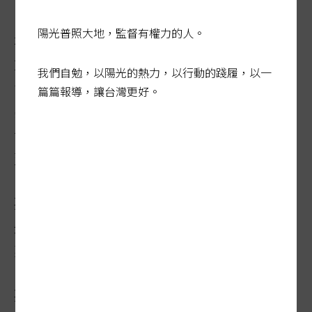
陽光普照大地，監督有權力的人。
坊間廣告或媽媽論壇常見這種討論：成長配
方添加多種營養素、礦物質，能補充幼兒的
我們自勉，以陽光的熱力，以行動的踐履，以一
營養所需。專家指出，這是迷思，一歲後的
篇篇報導，讓台灣更好。
嬰幼兒和大人相同，主要飲食都來自六大類
食物，除非有特殊疾病或食物攝取困難，才
建議補充配方奶。
孩子若有缺乏營養素的問題，專家認為應該
先從一般食物中攝取，像紅肉或深綠色蔬
菜，「配方奶是不得已的最終手段」。
孩子缺鐵、缺維生素Ｄ是普遍新手父母苦惱