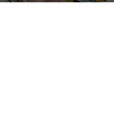
甜蜜陷阱 配方奶粉95%含糖
嗜糖成癮 成長配方 2杯就超標