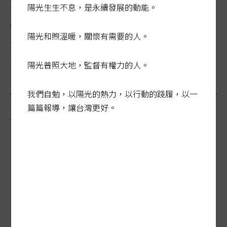
長照、巴氏量表 專家籲整合評估
陽光生生不息，是永續發展的動能。
年逾八十歲長者免巴氏量表評估，即可聘請看護移工，八
陽光和煦溫暖，關懷有需要的人。
月上路後引發熱議，今年失能人口突破九十萬大關，需要
長照的家庭和個案愈來......
陽光普照大地，監督有權力的人。
我們自勉，以陽光的熱力，以行動的踐履，以一
最新報導
篇篇報導，讓台灣更好。