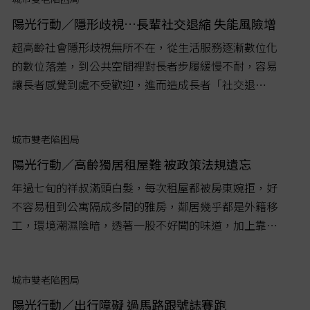
活樣貌截然不同，還是撐起社區運作重要力量。...
陽光行動／隱形歧視…長輩社交退縮 失能風險增
超高齡社會隱形歧視無所不在，從生活服務逐漸數位化
的數位落差，到公共空間裡對長者步履緩慢不耐，容易
讓長者感覺到處不受歡迎，進而造成長者「社交退
縮」，傾向待在家中，加速老化與失能風險。...
城市雙老陷困局
陽光行動／高齡獨居租屋難 被政策法規遺忘
年過七旬的祥叔滿頭白髮，每次租屋都被房東婉拒，好
不容易租到公寓隔成多間的雅房，鄰居幾乎都是外籍移
工，環境潮濕陰暗，透著一股不好聞的味道，加上靠馬
路，即便關窗也很吵，之後還有漏水問題房東也不理，
住沒多久只能求助崔媽媽基金會。...
城市雙老陷困局
陽光行動／出行障礙 過馬路跟號誌賽跑