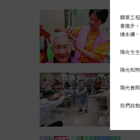
願景工程
會進步，
繞永續、
陽光生生
陽光和煦
陽光普照
我們自勉