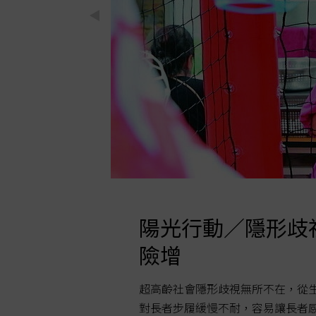
市囚居難
陽光行動／隱形歧
險增
往後你我身邊的
超高齡社會隱形歧視無所不在，從
易、房子愈住愈
對長者步履緩慢不耐，容易讓長者