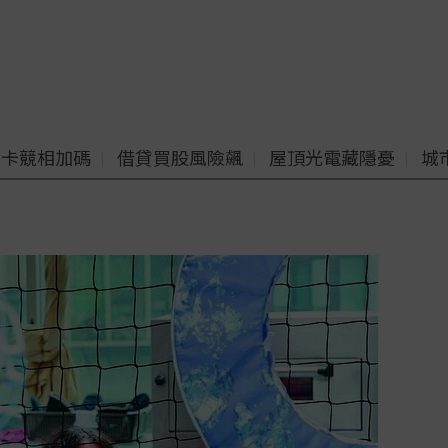
老卡競相加碼
借貸買股風險飆
屋頂光電藏隱憂
城