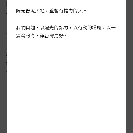
陽光行動／去化卡關…源頭減量難 全台堆垃
陽光普照大地，監督有權力的人。
圾山
全台垃圾去化卡關，環境部統計，二○二三年底全台堆出
我們自勉，以陽光的熱力，以行動的踐履，以一
八十四萬噸一般廢棄物，分散在全國五十三處掩埋場，垃
篇篇報導，讓台灣更好。
圾露天堆高如小山，不僅惡臭隨風逸散，更多次發生火
災，被立委戲稱「台灣新百岳」；環境部宣示今年底前要
妥善處理，統計至四月中旬，全台仍有五十一點七萬噸裸
露垃圾，環境部坦言受風災與非洲豬瘟影響，處理進度不
如預期。...
最新報導