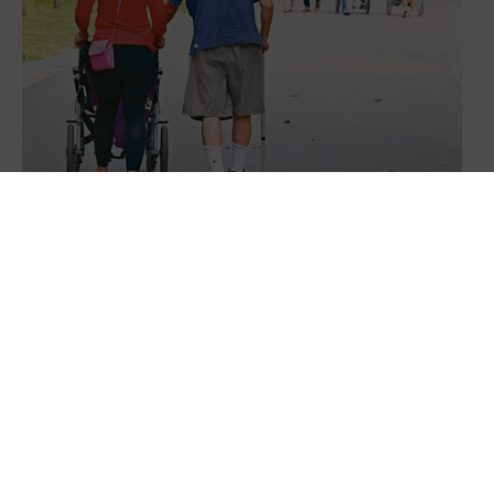
搶救老年貧窮！政府應持續改革勞保、優化國
保、鼓勵就業