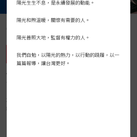
陽光生生不息，是永續發展的動能。
陽光和煦溫暖，關懷有需要的人。
台灣需要一條整合金融、社福、法律等資源，讓經濟弱勢
者諮詢與輔導的專線。（本報系資料庫）
陽光普照大地，監督有權力的人。
我們自勉，以陽光的熱力，以行動的踐履，以一
篇篇報導，讓台灣更好。
倡議篇╱健全防護網 設置金
融張老師專線
2021-06-27 00:31:53
經濟日報 / 記者陳怡慈／專題報導