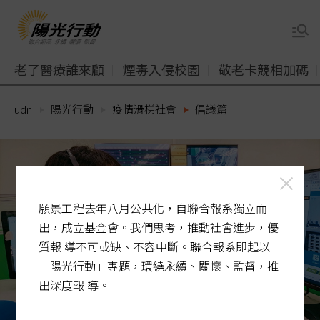
老了醫療誰來顧
煙毒入侵校園
敬老卡競相加碼
udn
陽光行動
疫情滑梯社會
倡議篇
願景工程去年八月公共化，自聯合報系獨立而
出，成立基金會。我們思考，推動社會進步，優
質報 導不可或缺、不容中斷。聯合報系即起以
「陽光行動」專題，環繞永續、關懷、監督，推
出深度報 導。