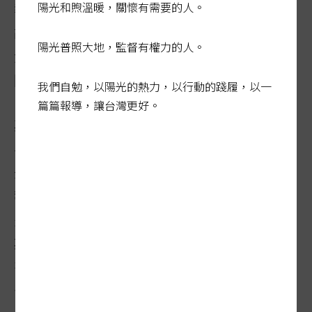
報導年輕人回鄉設臉書社團，為鄉親服務的
陽光和煦溫暖，關懷有需要的人。
故事。其實小鄉鎮就有三個臉書社團，各扮
陽光普照大地，監督有權力的人。
演不同角色，可見拜科技之賜，年輕人是很
關心家鄉事與物。
我們自勉，以陽光的熱力，以行動的踐履，以一
篇篇報導，讓台灣更好。
其實很久以前，就有一位廿幾歲剛從研究所
畢業的青年，不為名不為利，回鄉創辦今日
美濃雜誌，民國六十三年七月創刊，專門報
導家鄉事，如今還精神洋溢繼續賣力寫作。
另一本是美濃月光山雜誌，一個月出刊三
期，也是報導家鄉事，訂閱的鄉親海內外都
有，是撫慰旅人懷鄉之苦的刊物。至今已經
刊出一二一三期，從未間斷。