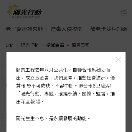
老了醫療誰來顧
煙毒入侵校園
敬老卡競相加碼
udn
陽光行動
還鄉幸福
願景回響
報導家鄉事 換臉書接棒
願景工程去年八月公共化，自聯合報系獨立而
2015-10-20 01:46:20
出，成立基金會。我們思考，推動社會進步，優
聯合報 / 鍾亮恩／退休人員（高雄市）
質報 導不可或缺、不容中斷。聯合報系即起以
「陽光行動」專題，環繞永續、關懷、監督，推
出深度報 導。
故鄉美濃號稱博士之鄉，重視人文教育。聯
陽光生生不息，是永續發展的動能。
合報願景工程「還鄉幸福2.0—夢想．家」，