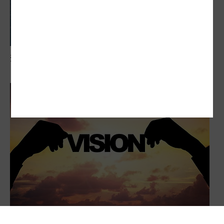
還鄉幸福熱 台商返鄉做公益