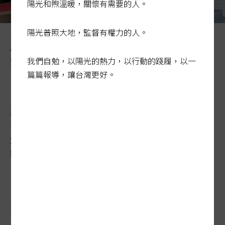
陽光和煦溫暖，關懷有需要的人。
陽光普照大地，監督有權力的人。
詐團成員分工細膩，目前警方大多只能抓到車手到機房等
層級，更高層的管理階層、幕後金主，常難以突破。資料
我們自勉，以陽光的熱力，以行動的踐履，以一
照片 記者王長鼎／翻攝
篇篇報導，讓台灣更好。
「上面會教脫罪」 詐團一條
龍經營…高層難抓
2023-04-09 04:15:42
聯合報 / 記者李奕昕、蕭雅娟、廖炳棋／台北報導
詐團企業化「一條龍」經營，製造各組織及
上下游間斷點，檢警追查不易；成員被傳授