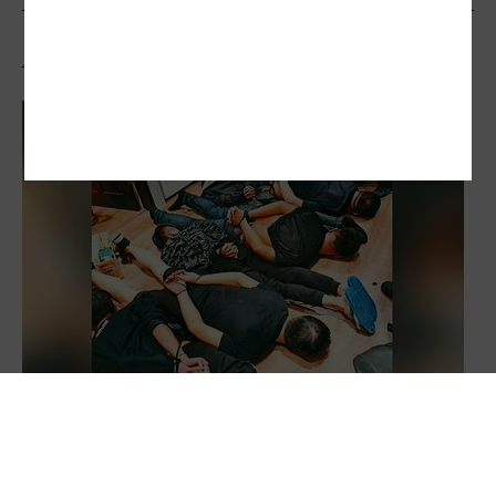
相關文章
謀財成害命 假投資詐騙暴增5倍