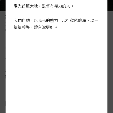
陽光普照大地，監督有權力的人。
高公局表示，雪隧一旦開放變換車道，可能增加追撞或擦
我們自勉，以陽光的熱力，以行動的踐履，以一
撞機率，一切要以安全為重。雪隧示意圖／聯合報系資料
篇篇報導，讓台灣更好。
照
雪隧開放超車、變換車道？高
公局說安全為重
2023-04-12 04:13:24
聯合報 / 記者戴永華、王燕華／宜蘭報導
國五雪隧常有「龜速車」當路隊長，造成後
方車輛大排長龍，地方曾建議比照國外，開