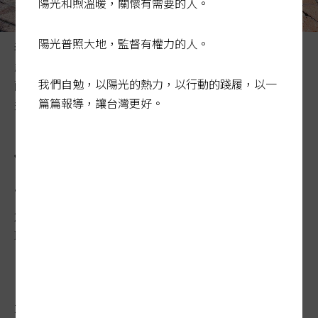
陽光和煦溫暖，關懷有需要的人。
陽光普照大地，監督有權力的人。
義大利米蘭一處交通限制區，除有藍色交通告示牌圖像，
能即時辨別減速，另也清楚標示速限。道路上除行穿線搭
我們自勉，以陽光的熱力，以行動的踐履，以一
配略有抬升的減速台，還有不同鋪面設計。照片／台灣交
篇篇報導，讓台灣更好。
通安全協會顧問火花羅提供
他山之石／減速多管齊下 縮
車道或抬升路面
2023-12-19 02:18:05
聯合報 / 記者周湘芸、周彥妤／台北報導
不少國家要設置減速交通工程，會多管齊