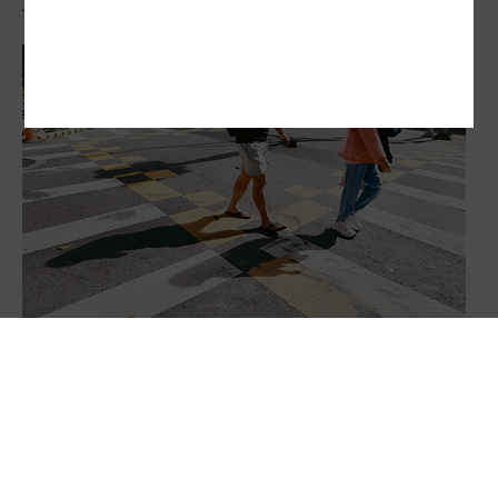
新型減速標線遍地開花 民眾看嘸