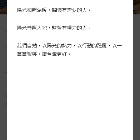
陽光和煦溫暖，關懷有需要的人。
光電開發爭議，外界寄望納入環評把關，但有環評委員四
陽光普照大地，監督有權力的人。
度提「光電進環評」建議都無下文；環境部昨表示，全案
還要蒐集意見討論。圖為台南七股大型光電案場。記者劉
我們自勉，以陽光的熱力，以行動的踐履，以一
學聖／攝影
篇篇報導，讓台灣更好。
環委四度提光電開發納環評案
沒下文
2024-01-09 00:35:44
聯合報 / 記者鄭朝陽、胡瑞玲、張已亷／連線報導
各地開發光電爭議四起，但環評委員四度提