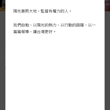
陽光普照大地，監督有權力的人。
2022年11月蔡英文總統（左二）主持海大觀音校區藻礁暨
海洋生態館動土。圖／聯合報系資料照片
我們自勉，以陽光的熱力，以行動的踐履，以一
篇篇報導，讓台灣更好。
航空城多校計畫卡關 桃市府
做最壞打算「收回土地」
2024-02-25 02:24:04
聯合報 / 記者朱冠諭／桃園報導
桃園開發航空城、捷運等大型公共建設，吸
引清大、陽明交大、中央、海洋、政大、台