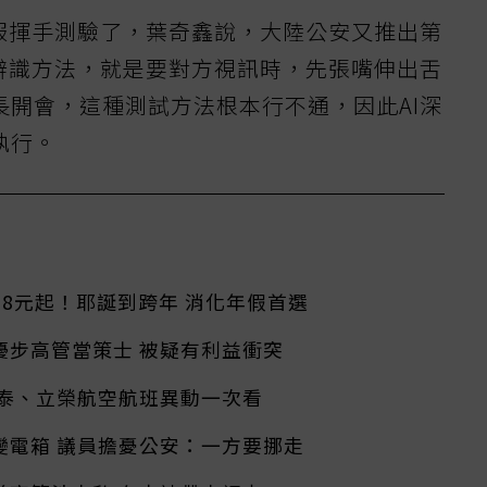
克服揮手測驗了，葉奇鑫說，大陸公安又推出第
的辨識方法，就是要對方視訊時，先張嘴伸出舌
長開會，這種測試方法根本行不通，因此AI深
執行。
888元起！耶誕到跨年 消化年假首選
優步高管當策士 被疑有利益衝突
國泰、立榮航空航班異動一次看
變電箱 議員擔憂公安：一方要挪走