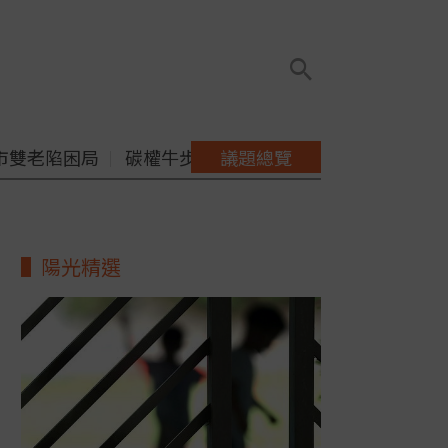
市雙老陷困局
碳權牛步缺配套
議題總覽
陽光精選