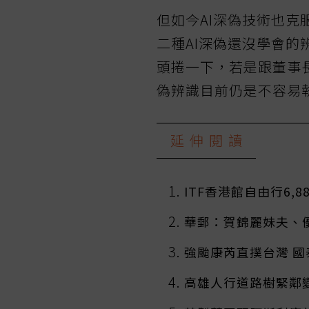
但如今AI深偽技術也
二種AI深偽還沒學會
頭捲一下，若是跟董事
偽辨識目前仍是不容易
延伸閱讀
ITF香港館自由行6,
華郵：賀錦麗妹夫、
強颱康芮直撲台灣 
高雄人行道路樹緊鄰