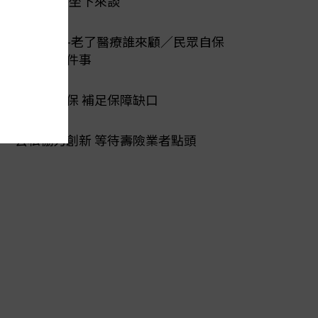
爭議 醫保坐下來談
陽光行動-老了醫療誰來顧／民眾自保
先做好三件事
第二層健保 補足保障缺口
公私協力創新 等待壽險業者點頭