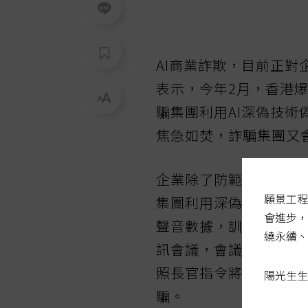
AI商業詐欺，目前正
表示，今年2月，香港爆
騙集團利用AI深偽技
焦急如焚，詐騙集團又
企業除了防範資安機密被
願景工程
集團利用深偽技術，收
會進步，
聲音數據，訓練錄製多
繞永續、
訊會議，會議中高層集
照長官指令將公司款項
陽光生生
騙。