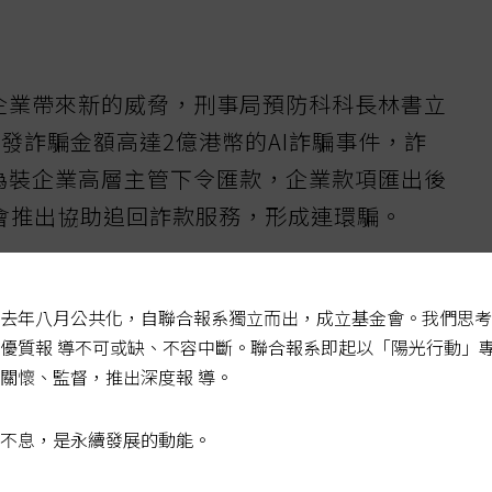
對企業帶來新的威脅，刑事局預防科科長林書立
發詐騙金額高達2億港幣的AI詐騙事件，詐
術偽裝企業高層主管下令匯款，企業款項匯出後
會推出協助追回詐款服務，形成連環騙。
駭，AI深偽詐騙也成新威脅，今年2月詐騙
去年八月公共化，自聯合報系獨立而出，成立基金會。我們思考
集一家跨國企業英國總部多位高層臉部畫面跟
優質報 導不可或缺、不容中斷。聯合報系即起以「陽光行動」
位高層發言影片，通知香港分公司員工參加視
關懷、監督，推出深度報 導。
體變臉，香港職員看到熟口熟面，不疑有他，
分五次轉帳到指定戶頭，一周後才發現是詐
不息，是永續發展的動能。