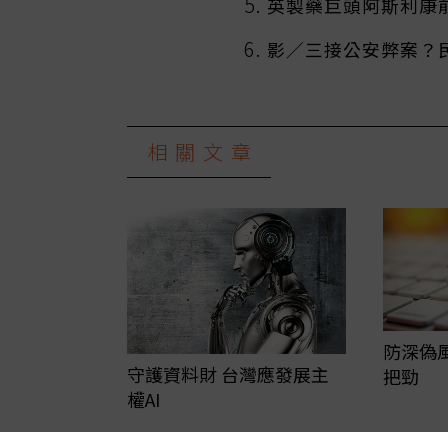
英製藥巨頭阿斯利康
影／三接公安弊案？
相關文章
防深偽
守護資料財 台灣應發展主
把勁
權AI