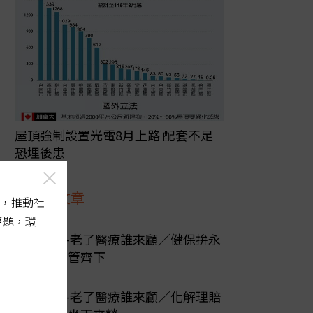
屋頂強制設置光電8月上路 配套不足
恐埋後患
最新文章
，推動社
專題，環
陽光行動-老了醫療誰來顧／健保拚永
續 必須多管齊下
陽光行動-老了醫療誰來顧／化解理賠