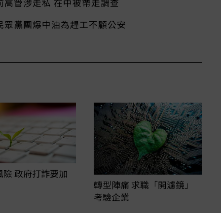
前高管涉走私 在中被帶走調查
民眾黨團爆中油為趕工不顧公安
風險 政府打詐要加
轉型陣痛 求職「開濾鏡」
考驗企業