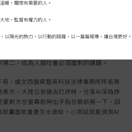
溫暖，關懷有需要的人。
深偽影片讓跨國企業信以為真是跟高層主管通
大地，監督有權力的人。
人的說話語氣及人際關係情報，模仿當事人語氣
容，讓人在不察覺有異下，引導對方進行匯款。
，以陽光的熱力，以行動的踐履，以一篇篇報導，讓台灣更好。
G預測未來十年對人類造成重大影響因子中，假
列第二，成為人類社會必須面對的課題。
騙不易，達文西個資暨高科技法律事務所所長葉
他表示，大陸公安過去打詐時，分享AI深偽詐
是要對方在螢幕前伸出手指在臉前晃一下，因
臉部畫面就會產生水波紋，小測試就能偵測AI