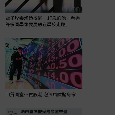
電子煙毒滲透校園⋯17歲的他「看過
許多同學像喪屍般在學校走路」
四貸同堂…買股潮 泡沫風險賭身家