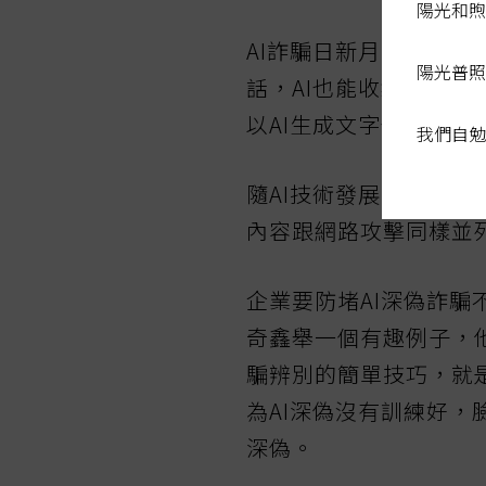
陽光和煦
AI詐騙日新月異，AI
陽光普照
話，AI也能收集特定
以AI生成文字信件內
我們自勉
隨AI技術發展，KPM
內容跟網路攻擊同樣並
企業要防堵AI深偽詐
奇鑫舉一個有趣例子，
騙辨別的簡單技巧，就
為AI深偽沒有訓練好，
深偽。