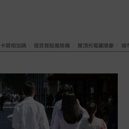
老卡競相加碼
借貸買股風險飆
屋頂光電藏隱憂
城