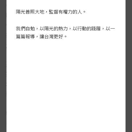
位國小學生，就有一人是新二代。六月間，
陽光普照大地，監督有權力的人。
時任教育部長的中央大學教授蔣偉寧接受聯
合報專訪時表示，政府應跨部會整合資源，
我們自勉，以陽光的熱力，以行動的踐履，以一
投入東南亞文化扎根的工作，尤其教育部的
篇篇報導，讓台灣更好。
角色「從配合執行、化為主動擘畫」。
蔣偉寧觀察，不少新二代在校不敢透露媽媽
來自東南亞，校園必須創造異文化友善的情
境，讓孩子「be proud of it」，進而覺得母
親的語言有趣、實用，才肯學。
教育部擬於一○八學年起，將新住民語文與
閩、客、原住民語等本土語言，同列國中必