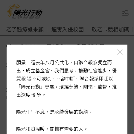
老了醫療誰來顧
煙毒入侵校園
敬老卡競相加碼
udn
陽光行動
南向新世力
政府能做什麼
教育扎根╱培育南向人才 吳
願景工程去年八月公共化，自聯合報系獨立而
出，成立基金會。我們思考，推動社會進步，優
思華上任大考
質報 導不可或缺、不容中斷。聯合報系即起以
「陽光行動」專題，環繞永續、關懷、監督，推
2014-09-02 00:00:00
出深度報 導。
聯合新聞網 / 記者蘇瑋璇╱台北報導
陽光生生不息，是永續發展的動能。
一○二學年新二代人數再創新高，平均每八
陽光和煦溫暖，關懷有需要的人。