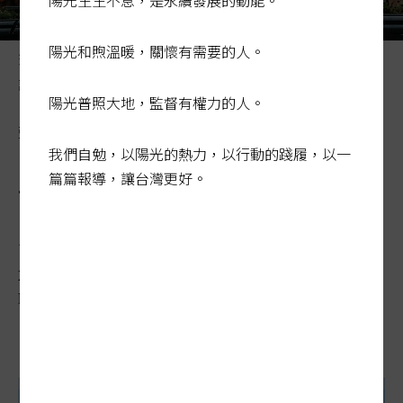
陽光生生不息，是永續發展的動能。
陽光和煦溫暖，關懷有需要的人。
瑞典經歷一九五○年代養護機構悲慘處境揭露，在各界抗
議下逐漸以「居家照顧」取代「照顧之家」，極力倡導
陽光普照大地，監督有權力的人。
「老人獨立、維持健康」概念。圖為一對男女坐在瑞典街
頭。 歐新社資料圖
我們自勉，以陽光的熱力，以行動的踐履，以一
篇篇報導，讓台灣更好。
市場+社福… 北歐向右微轉 長
照一把罩
2016-03-29 00:00:00
聯合報 / 本報記者何定照