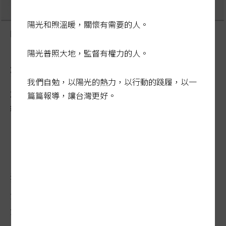
陽光和煦溫暖，關懷有需要的人。
圖／經濟日報提供
陽光普照大地，監督有權力的人。
投資收益抵虧函釋 應廢止
我們自勉，以陽光的熱力，以行動的踐履，以一
2017-07-19 05:21:53
篇篇報導，讓台灣更好。
經濟日報 / 記者蘇秀慧／專題報導
甲公司：103年度虧損1,200萬元，股票投資
獲利1,000萬元；104年度純益額2,000萬
元。104年度的營利事業所得稅該如何計
算？