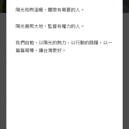
陽光和煦溫暖，關懷有需要的人。
一般的乳牛場，一天幫乳牛擠兩次奶。 記者黃仲裕／攝影
陽光普照大地，監督有權力的人。
酪農達人 給牛戴運動手環
我們自勉，以陽光的熱力，以行動的踐履，以一
篇篇報導，讓台灣更好。
2019-09-28 00:22:27
聯合報 / 記者郭琇真／專題報導
「哞、哞！」下午四點，位於嘉義縣六腳鄉
的五梅牧場傳來陣陣的牛叫聲，一百八十多
隻剛沖完澡的乳牛，正排隊走進擠乳室，準
備擠乳。仔細一看，乳牛的腳踝上綁著一個