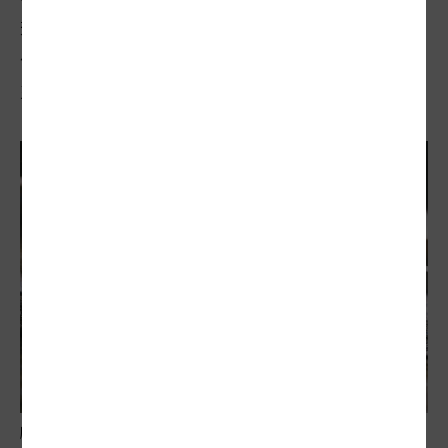
造成乳頭受傷。另外還有乳量計，和榨乳設
備安裝在一起，能自動監測牛隻的產乳量和
乳房健康狀況。
腳蹄吃力 乳牛體重600公斤，平均一腳得支撐150公斤，腳蹄