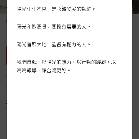
陽光生生不息，是永續發展的動能。
阿富汗政府軍與塔利班交戰期間，一位被迫逃亡的女孩躲
陽光和煦溫暖，關懷有需要的人。
在臨時搭建的帳篷裡，向外窺探。（美聯社）
陽光普照大地，監督有權力的人。
我們自勉，以陽光的熱力，以行動的踐履，以一
篇篇報導，讓台灣更好。
在盛行歧視與復仇之地，誰來
保護她們？
2021-08-23 16:38:06
寶瓶文化 / 禤素萊