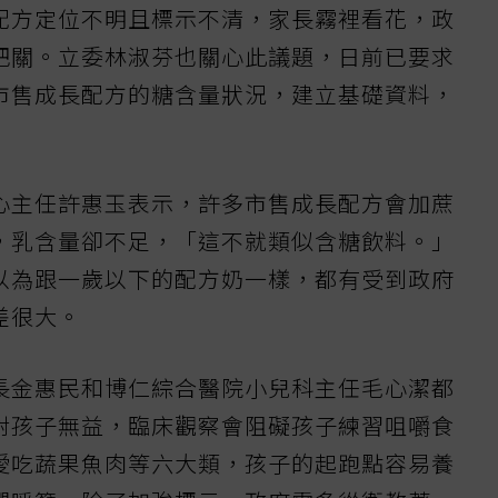
配方定位不明且標示不清，家長霧裡看花，政
把關。立委林淑芬也關心此議題，日前已要求
市售成長配方的糖含量狀況，建立基礎資料，
心主任許惠玉表示，許多市售成長配方會加蔗
，乳含量卻不足，「這不就類似含糖飲料。」
以為跟一歲以下的配方奶一樣，都有受到政府
差很大。
長金惠民和博仁綜合醫院小兒科主任毛心潔都
對孩子無益，臨床觀察會阻礙孩子練習咀嚼食
愛吃蔬果魚肉等六大類，孩子的起跑點容易養