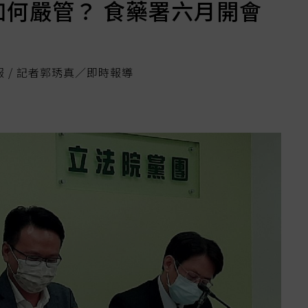
如何嚴管？ 食藥署六月開會
報 / 記者郭琇真／即時報導