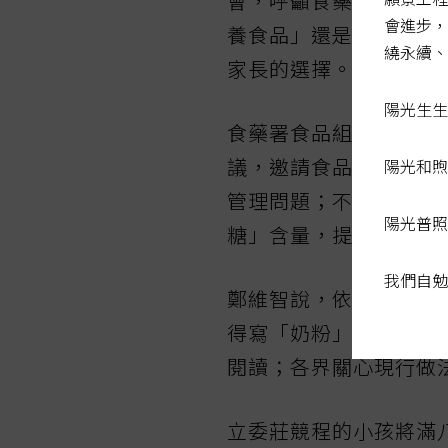
會，呼籲食藥署和國健
會進步，
養食品」還是「乳品」
繞永續、
家長的選擇。
陽光生生
食藥署食品組副組長鄭
議，邀請食品、營養、
陽光和煦
管理問題；不排除參考
陽光普照
糖」含量，提供家長多
我們自勉
鄭維智說，依《食安法
得寫「奶粉」，糖含量
閱讀；各界關心現行做
立委莊競程的小孩將滿