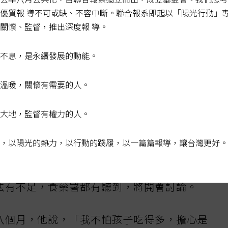
署應積極管理，明確定位成長配方是「特殊營
優質報 導不可或缺、不容中斷。聯合報系即起以「陽光行動」
，輔導業者符合規定，避免現行廣告亂象混淆
關懷、監督，推出深度報 導。
不息，是永續發展的動能。
維智回應，食藥署已規劃六月初召開專家會
消保、醫學相關背景的專家，討論成長配方的
溫暖，關懷有需要的人。
美國政府的最新規定，要求業者標示「添加
大地，監督有權力的人。
元的參考資訊。
，以陽光的熱力，以行動的踐履，以一篇篇報導，讓台灣更好。
》，成長配方的乳含量沒有超過五成，品名不
在罐裝營養標示也有規定，家長購買時可詳細
法有不足，食藥署都有聽到，將開會討論。
八個月，他說，「我不怕孩子吃得多，擔心是