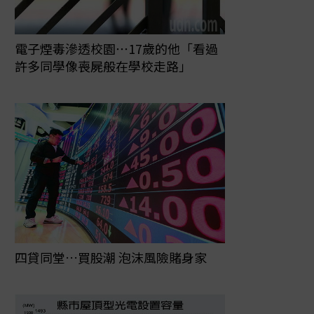
電子煙毒滲透校園⋯17歲的他「看過
許多同學像喪屍般在學校走路」
四貸同堂…買股潮 泡沫風險賭身家