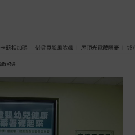
老卡競相加碼
借貸買股風險飆
屋頂光電藏隱憂
城
追蹤報導