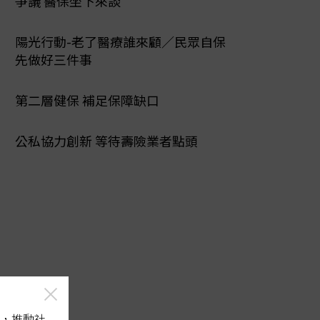
爭議 醫保坐下來談
陽光行動-老了醫療誰來顧／民眾自保
先做好三件事
第二層健保 補足保障缺口
公私協力創新 等待壽險業者點頭
，推動社