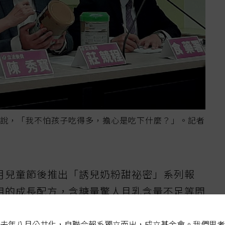
說，「我不怕孩子吃得多，擔心是吃下什麼？」。記者
月兒童節後推出「誘兒奶粉甜祕密」系列報
用的成長配方，含糖量驚人且乳含量不足等問
。今日上午立委陳秀寶和莊競程聯手召開記者
去年八月公共化，自聯合報系獨立而出，成立基金會。我們思考