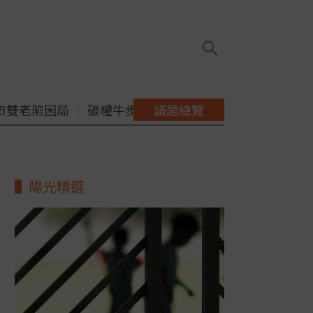
市雙老陷困局
碳權牛步缺配套
議題總覽
陽光精選