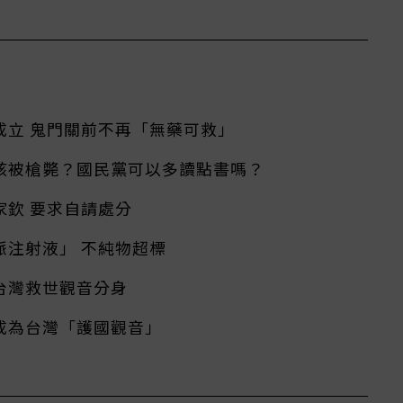
成立 鬼門關前不再「無藥可救」
該被槍斃？國民黨可以多讀點書嗎？
家欽 要求自請處分
脈注射液」 不純物超標
台灣救世觀音分身
成為台灣「護國觀音」