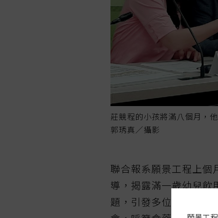
莊競程的小孩將滿八個月，他
郭琇真／攝影
聯合報系願景工程上個
導，揭露滿一歲幼兒飲
題，引發多位立委關注
願景工程