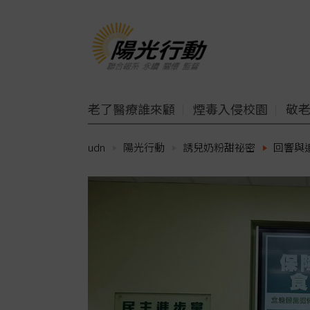
老了醫療誰來顧
煙毒入侵校園
敬
udn
陽光行動
誘兒奶粉甜祕密
回響與