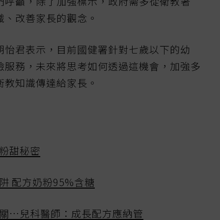
們呼籲，除了加強標示，政府需多從衛教著
識、改善家長的觀念。
胡怡君表示，目前國健署針對七歲以下的幼
檢服務，未來將思考如何透過這機會，加強多
衛教知識傳達給家長。
粉甜秘密
阱 配方奶粉95%含糖
關…兒科醫師：成長配方應納管