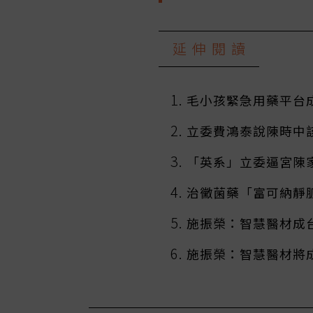
延伸閱讀
毛小孩緊急用藥平台
立委費鴻泰說陳時中
「英系」立委逼宮陳
治黴菌藥「富可納靜
施振榮：智慧醫材成
施振榮：智慧醫材將