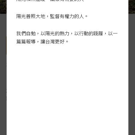
陽光普照大地，監督有權力的人。
日本木材自給率未來要衝到五成。圖／聯合報系資料照片
我們自勉，以陽光的熱力，以行動的踐履，以一
篇篇報導，讓台灣更好。
拚五成自給…綠色雇用 日本
青年上山去
2021-05-12 03:51:19
聯合報 / 記者吳姿賢、游昌樺／專題報導
日本暢銷小說「哪啊哪啊神去村」描述一名