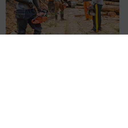
樹人薪傳 老師傅栽出林業新血