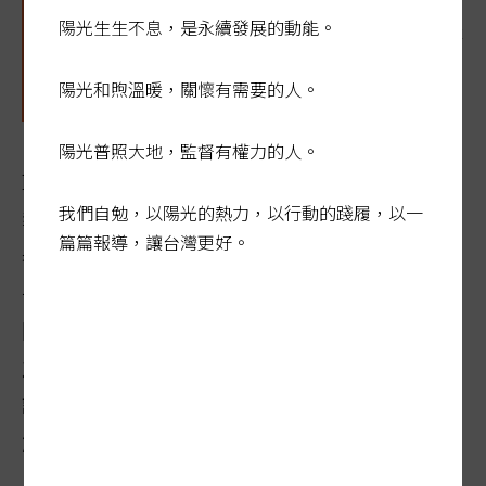
石化般。很多大人以為我只是害羞、沒禮
陽光生生不息，是永續發展的動能。
貌，甚至有人問我媽媽：「你是不是沒在
陽光和煦溫暖，關懷有需要的人。
教小孩⋯⋯。」——來自選緘者的投稿。
陽光普照大地，監督有權力的人。
聯合報系願景工程推出
「無助的沈默」
專題
我們自勉，以陽光的熱力，以行動的踐履，以一
報導後，為讓讀者了解「選擇性緘默症」患
篇篇報導，讓台灣更好。
者的多元面貌而製作
線上問卷
，沒想到短短
一週就收到91則來自選緘者、選緘者親友的
回覆。感謝各位書寫下自己的經歷，
我們將
之整理成以下圖文故事，輔以專業者的建
議，盼社會對「選擇性緘默症」有更深的理
解，能與選緘者產生良好的互動。