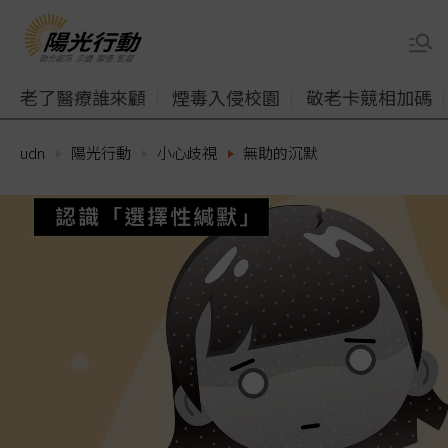
老了醫療誰來顧
煙毒入侵校園
敬老卡競相加碼
udn
陽光行動
小心歧視
無助的沉默