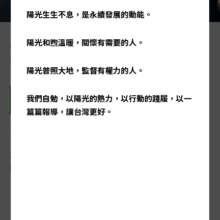
陽光生生不息，是永續發展的動能。
台達電拚淨零從自家的總部大樓改造做起，這棟用了廿三
陽光和煦溫暖，關懷有需要的人。
年的老辦公大樓，已搖身一變成了接近零碳排的綠建築。
記者林俊良／攝影
陽光普照大地，監督有權力的人。
我們自勉，以陽光的熱力，以行動的踐履，以一
篇篇報導，讓台灣更好。
企業淨零 再不做訂單就淨零
2022-05-09 03:27:51
聯合報 / 記者馬瑞璿、林海／專題報導
上市櫃一千多家公司及十九萬家中小企業都