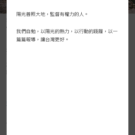
陽光普照大地，監督有權力的人。
葉宥豆（左）串聯竹山鎮內人文特色和景點，並拍攝成微
電影，帶動地方觀光。 記者賴香珊／攝影
我們自勉，以陽光的熱力，以行動的踐履，以一
篇篇報導，讓台灣更好。
鄉親當演員 為社區留紀錄
2015-10-19 00:00:00
聯合報 / 記者賴香珊／竹山報導
葉宥豆：從現在開始，思考做未來的事。
竹山鎮七年級生葉宥豆原本從事電影工作，
有感於故鄉文化產業落後，前年返鄉開設個