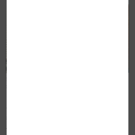
葉宥豆返鄉後投入社區營造，創網路社群招攬青年，還幫忙寫
企劃辦活動。 記者賴香珊／攝影
但想推動縣內生態或文化資產保存卻窒礙難
行，葉宥豆說，每當喊出地方發展，舊有文
化或生態就是被犧牲，面臨拆除的竹山防空