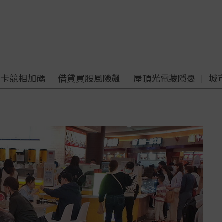
老卡競相加碼
借貸買股風險飆
屋頂光電藏隱憂
城