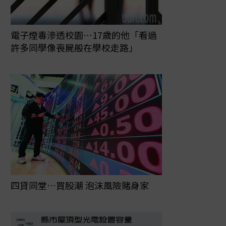
電子煙毒滲透校園⋯17歲的他「看過
許多同學像喪屍般在學校走路」
四貸同堂…買股潮 泡沫風險賭身家