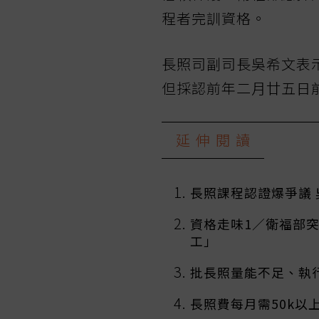
程者完訓資格。
長照司副司長吳希文表
但採認前年二月廿五日
延伸閱讀
長照課程認證爆爭議 
資格走味1／衛福部突
工」
批長照量能不足、執
長照費每月需50k以