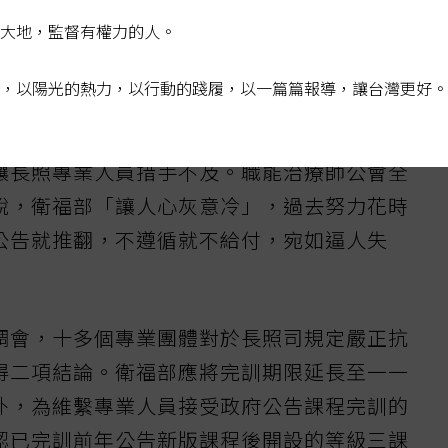
大地，監督有權力的人。
月廿五日前開設的等級三精修課程，則不算
，以陽光的熱力，以行動的踐履，以一篇篇報導，讓台灣更好。
照醫事人員擔心影響勞動權，瘋狂搶上課程，
讓長照專業人員措手不及。職能治療師公會全
說，衛福部「讓人心灰意冷」，過去努力花時
公告就推翻，不遵循就不給付，宛如逼人失
調會，十多個專業團體對於長照司規定嚴正抗
得二項結論。衛福部應將完訓期限延長至一一
外，為維繫專業人員接受政府公告課程完訓的
認已完訓前年公告新版課程後開設的等級三課