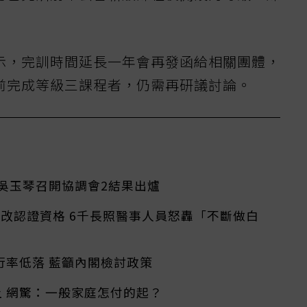
示，完訓時間延長一年會再發函給相關團體，
前完成等級三課程者，仍需再研議討論。
吳玉琴召開協調會2結果出爐
改認證資格 6千長照醫事人員怒轟「不斷做白
行率低落 藍籲內閣檢討政策
上 網驚：一般家庭怎付的起？