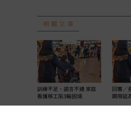
相關文章
訓練不足、語言不通 家庭
回響／
看護移工陷3輸困境
期限延