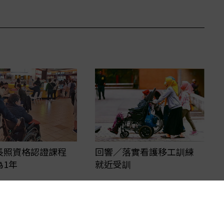
回響／落實看護移工訓練
長照資格認證課程
就近受訓
為1年