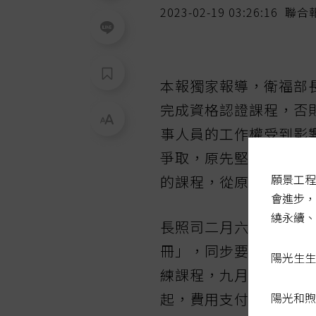
2023-02-19 03:26:16
聯合
本報獨家報導，衛福部
完成資格認證課程，否
事人員的工作權受到影
爭取，原先堅決不更改
願景工程
的課程，從原本半年內
會進步，
繞永續、
長照司二月六日發出公
冊」，同步要求專業人
陽光生生
練課程，九月後未完成
起，費用支付審核需附
陽光和煦