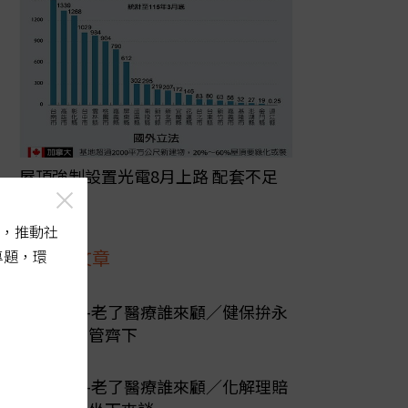
屋頂強制設置光電8月上路 配套不足
恐埋後患
，推動社
最新文章
專題，環
陽光行動-老了醫療誰來顧／健保拚永
續 必須多管齊下
陽光行動-老了醫療誰來顧／化解理賠