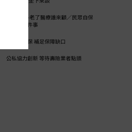
爭議 醫保坐下來談
陽光行動-老了醫療誰來顧／民眾自保
先做好三件事
第二層健保 補足保障缺口
公私協力創新 等待壽險業者點頭