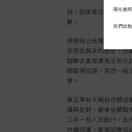
陽光普照
另，如果是完成前年二
數。
我們自勉
長照司公告推出後，長
但突如其來的規定，也
國聯合會理事長王珩生
間取得認證，突然一紙
業。
吳玉琴前天親自召開協
議與反對，最後協調取
三年一月八日施行。此
信賴保護，衛福部應採