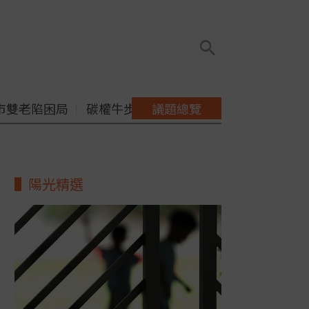
市雙老陷困局
碳權牛步缺配套
議題總覽
陽光精選