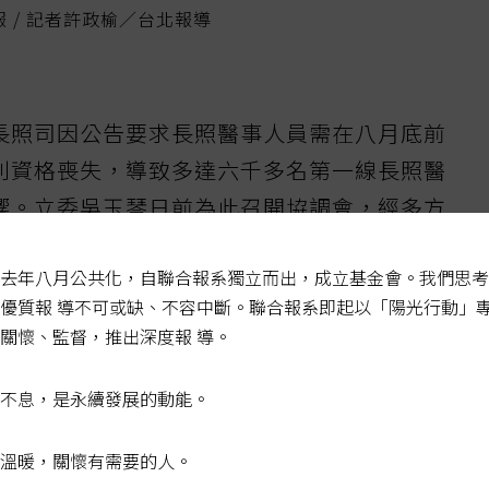
報 / 記者許政榆／台北報導
長照司因公告要求長照醫事人員需在八月底前
則資格喪失，導致多達六千多名第一線長照醫
響。立委吳玉琴日前為此召開協調會，經多方
規定的長照司終於同意長照醫事人員資格認證
去年八月公共化，自聯合報系獨立而出，成立基金會。我們思考
得完成，延長至一年內。
優質報 導不可或缺、不容中斷。聯合報系即起以「陽光行動」
關懷、監督，推出深度報 導。
文指出，因一月九日修正「長照專業服務手
員應在今年八月底前完成等級二、三的精修訓
不息，是永續發展的動能。
者，後續執行專業服務不得支領費用，十月
申報資料。
溫暖，關懷有需要的人。