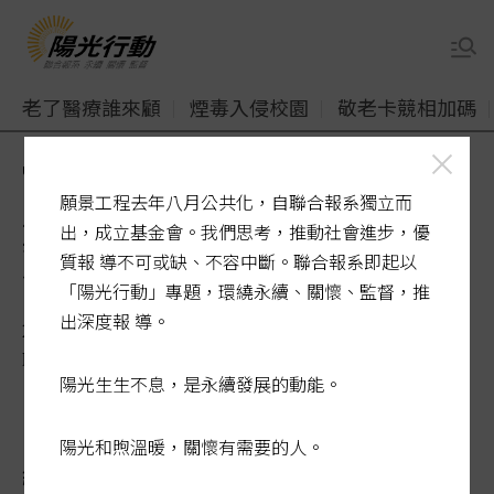
老了醫療誰來顧
煙毒入侵校園
敬老卡競相加碼
udn
陽光行動
二手衣回收受挫
願景工程去年八月公共化，自聯合報系獨立而
難自然分解 台灣每分鐘扔9.9
出，成立基金會。我們思考，推動社會進步，優
質報 導不可或缺、不容中斷。聯合報系即起以
件
「陽光行動」專題，環繞永續、關懷、監督，推
出深度報 導。
2023-04-10 02:31:19
聯合報 / 記者蔡容喬、古和純／高雄報導
陽光生生不息，是永續發展的動能。
陽光和煦溫暖，關懷有需要的人。
綠色和平曾發表「消費者購衣習慣調查」，