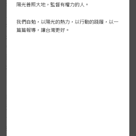
陽光普照大地，監督有權力的人。
推估台灣廿至四十五歲民眾每年至少丟掉五
二○萬件衣服，等於每分鐘有九點九件衣服
我們自勉，以陽光的熱力，以行動的踐履，以一
被扔掉。全球每年約生產八百億件新衣服，
篇篇報導，讓台灣更好。
是現今全球人口的十倍，「快時尚」品牌衣
物有很大一部分是以聚酯纖維為原料製成，
難以在環境中自然分解，被丟棄的衣物是環
境沉重的負荷。
同一調查也顯示，台灣民眾每年至少丟掉五
四○萬雙鞋，每分鐘就有十雙鞋被丟掉。台
灣廿至四十五歲民眾，平均每人擁有七十五
件衣服，其中十五件幾乎沒在穿，閒置率高
達百分之廿。