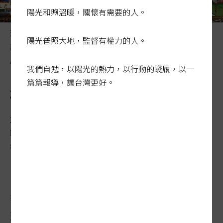
陽光和煦溫暖，關懷有需要的人。
環保署長張子敬表示，「臺灣碳權交易所」將由環保署委
陽光普照大地，監督有權力的人。
託金管會，再授權證交所營運，預計今年中或八、九月完
成設立登記。 （本報系資料庫）
我們自勉，以陽光的熱力，以行動的踐履，以一
篇篇報導，讓台灣更好。
碳權交易所 最快年中成立
2023-04-21 04:33:36
聯合報 / 記者蔡靜紋、朱漢崙、鄭媁、胡瑞玲／台北報
導
蔡英文總統提出成立碳權交易所的政策，證
交所將與國發基金在今年中合資成立新公司